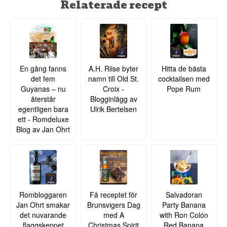
Relaterade recept
En gång fanns
A.H. Riise byter
Hitta de bästa
det fem
namn till Old St.
cocktailsen med
Guyanas – nu
Croix -
Pope Rum
återstår
Blogginlägg av
egentligen bara
Ulrik Bertelsen
ett - Romdeluxe
Blog av Jan Ohrt
Rombloggaren
Få receptet för
Salvadoran
Jan Ohrt smakar
Brunsvigers Dag
Party Banana
det nuvarande
med A
with Ron Colón
flaggskeppet
Christmas Spirit
Red Banana