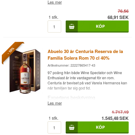
Smak
Ron Abuelo Miniature Añejo 7 år Reserva
Les mer
efterlagring av både rom och whisky.
konjaksfat
Superior är en Rom från Panama, destillerad på
EAN-nr.: 7451101210523
Tjock och sirapsartad med toner av lönnsirap,
76,56
Se hela vårt utbud av
Ron Abuelo
en fyrkolonns kolonndestillation och lagrad minst
Serveringsförslag: Rent i ett snifterglas
banan, honung och vanilj, kompletterad av
7 år, buteljerad vid 40% i en liten 5 cl-flaska.
1
stk.
68,91
SEK
apelsinskal och bakverkskrydda.
Smakprofil
Innehållet är identiskt med den stora 70 cl-
Eftersmak
flaskan av Reserva Superior 7 år från Varela
Fruktig · Elegant · Kakao · Komplex
Hermanos, bara i miniatyrformat. Det gör den
Lång med träig krydda och en kvardröjande,
idealisk för provsmakningar, presentpaket eller
Investeringspotential
sirapsartad sötma.
för att testa romen innan man investerar i en hel
- 10%
Abuelo 30 år Centuria Reserva de la
flaska.
Lågt till medel. Abuelo XV-serien med sina
Buteljerare:
Varela Hermanos
Familia Solera Rom 70 cl 40%
roterande specialfat lockar samlare som vill
Region/Land: Panama
Smaknoter
jämföra de olika efterlagringsprofilerna sida vid
Typ: Rom
Artikelnummer: 22227865417-43
sida.
Ålder: 12 år
Doft
97 poäng från både Wine Spectator och Wine
ABV: 40%
Visste du att?
Enthusiast är inte vardagsmat för en rom.
Storlek: 5 CL
Hartsartad trädsaft, smörig karamell, toffeebanan
Centuria är beviset på vad Varela Hermanos kan
EAN-nr.: 7451101210233
och kanel.
Abuelo XV-serien finns i flera versioner med olika
när familjen tar sig god tid.
Serveringsförslag: Rent som provsmakning
efterlagringsfat, bland annat Oloroso sherry och
Smak
Expertens beskrivning
Tawny port, vilket gör det möjligt att smaka hur
Smakprofil
Les mer
samma 14-åriga basrom utvecklas olika
Sött från start med torkad frukt, nötter, apelsinskal,
Ron Abuelo Centuria Reserva de la Familia är en
beroende på fattyp.
Sirapsartad · Söt · Kryddig · Fyllig
toffee, läder och tobak, med kanelkrydda.
1.717,19
Rom från Panama, blandad i solera-system av
Se hela vårt utbud av
Ron Abuelo
rom upp till 30 år gammal, buteljerad vid 40%.
1
stk.
1.545,48
SEK
Visste du att?
Eftersmak
Romen kommer från Varela Hermanos, som har
Ställd sida vid sida med 7-års miniatyren ger
Lång, torr och träpräglad, med rökiga toner,
destillerat rom i Panama sedan 1908. Centuria är
denna 12-års miniatyr ett bekvämt sätt att smaka