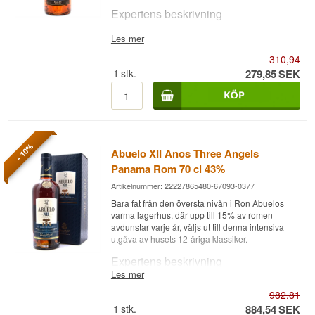
Doft
Expertens beskrivning
Fräsch lime med en anstrykning av sötma.
Abuelo XV Tawny Port Cask Finish är en mörk
Les mer
Smak
Panama Rom, 15 år gammal med en avslutande
310,94
eftermognad på tidigare portvinsfat, buteljerad
Sött i inledningen, sedan citrus, med en fyllig och
vid 40% i en 20 cl-flaska.
1
stk.
279,85
SEK
nästan oljig konsistens på gommen.
Abuelo XV är destilleriets klassiska 15-åriga rom,
Eftersmak
som i den här utgåvan fått en extra mognad på fat
som tidigare innehållit tawny port. Portvinsfaten
Kort brännande, mjukt avrundad av vanilj och
tillför rommen en sötare, mer röd bär-präglad
socker.
karaktär ovanpå den runda, vaniljpräglade basen
- 10%
Abuelo XII Anos Three Angels
från den långa Panama-lagringen. 20 cl-formatet
Destilleri:
Varela Hermanos
gör flaskan perfekt för att prova stilen innan man
Panama Rom 70 cl 43%
Region/Land: Panama
investerar i en hel flaska.
Typ: Rom
Artikelnummer: 22227865480-67093-0377
ABV: 40%
Abuelo produceras av Varela Hermanos i
Bara fat från den översta nivån i Ron Abuelos
Storlek: 100 CL
Panama och är ett av landets mest hyllade
varma lagerhus, där upp till 15% av romen
Destillationsmetod: Pot still och kolonnapparat
rommärken, känt för sin mjuka, tillgängliga stil.
avdunstar varje år, väljs ut till denna intensiva
Serveringsförslag: I Daiquiri, Mojito eller andra
utgåva av husets 12-åriga klassiker.
Smakanteckningar
klassiska cocktails
Expertens beskrivning
Smakprofil
Doft
Les mer
Abuelo XII Anos Three Angels är en Panama
Fräsch · Citrus · Söt · Fyllig
Vanilj, karamell och röda bär från portvinsfaten.
982,81
Rom dubbellagrad 12 år på vit amerikansk ek
följt av extra kolade fat och buteljerad vid 43%.
1
stk.
884,54
SEK
Visste du att?
Smak