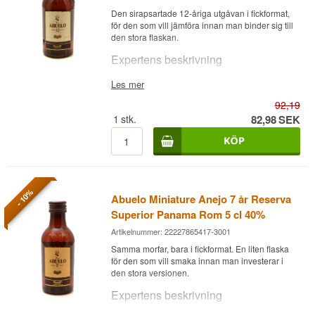
roterande specialfat lockar samlare som vill
Buteljerare:
Varela Hermanos
Den sirapsartade 12-åriga utgåvan i fickformat,
jämföra de olika efterlagringsprofilerna sida vid
Region/Land: Panama
Smaknoter
för den som vill jämföra innan man binder sig till
sida.
Typ: Rom
den stora flaskan.
Ålder: 15 år
Doft
Visste du att?
ABV: 40%
Expertens beskrivning
Storlek: 70 CL
Melon, ananas och rostat socker, med en
Tawny port lagras traditionellt i trätunnor i många
Fattyp: Amerikanska bourbonfat, efterlagrad på
anstrykning av cederträ och rök, kompletterad av
Ron Abuelo Miniature Añejo 12 år Gran Reserva
Les mer
år och utvecklar därför redan själv nötiga och
Oloroso sherryfat
sviskonblom, russin och kakao.
är en Rom från Panama, destillerad på en
karamellartade toner, vilket gör faten särskilt
EAN-nr.: 7451101210486
92,19
fyrkolonns kolonndestillation och lagrad minst 12
lämpade för att komplettera en redan sirapsartad,
Serveringsförslag: Rent i ett snifterglas
Smak
år, buteljerad vid 40% i en liten 5 cl-flaska.
1
stk.
82,98
SEK
söt rombas.
Smakprofil
Innehållet är identiskt med den stora 70 cl-
Komplex med mörk choklad, örtig honung och en
Se hela vårt utbud av
Ron Abuelo
flaskan av Gran Reserva 12 år från Varela
anstrykning av röda bär, understödd av torkad
Nötig · Sherry · Söt · Fyllig
Hermanos, bara i miniatyrformat. Det gör den
frukt.
idealisk för provsmakningar eller
Investeringspotential
Eftersmak
presentkartonger, där man vill jämföra husets 7-
- 10%
Abuelo Miniature Anejo 7 år Reserva
åriga och 12-åriga utgåvor sida vid sida utan att
Lågt till medel. Abuelo XV-serien med sina
Lång, varm och elegant, med ek, vanilj och en
investera i två hela flaskor.
Superior Panama Rom 5 cl 40%
roterande specialfat lockar samlare som vill
tydlig konjakskaraktär.
jämföra de olika efterlagringsprofilerna sida vid
Smaknoter
Artikelnummer: 22227865417-3001
sida.
Buteljerare:
Varela Hermanos
Samma morfar, bara i fickformat. En liten flaska
Region/Land: Panama
Doft
Visste du att?
för den som vill smaka innan man investerar i
Typ: Rom
den stora versionen.
Ålder: 15 år
Karamell och crème brûlée, följt av bakade
Oloroso sherry är känd för sin oxiderade, nötiga
ABV: 40%
äpplen och en anstrykning av apelsin.
Expertens beskrivning
karaktär, och fat som tidigare innehållit denna
Storlek: 70 CL
sherrytyp är bland de mest eftertraktade för
Fattyp: Ex-bourbon ekfat, efterlagrad på