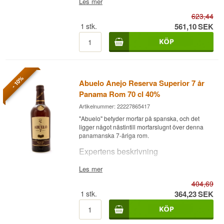
Les mer
Enthusiast, ett av de högsta betyg någon
EAN-nr.: 7451101210097
Rom från Panama, destillerad på en fyrkolonns
panamansk rom uppnått.
Serveringsförslag: Rent eller på is
Silkeslen start med smörig fudge och
623,44
kolonndestillation och lagrad minst 12 år,
pralinchoklad, balanserad med toffee, bakad
Se hela vårt utbud av
Ron Abuelo
buteljerad vid 40%.
1
stk.
561,10
SEK
Smakprofil
banan och lätt krydda.
Romen kommer från Varela Hermanos, som har
Toffee · Rund · Kryddig · Tillgänglig
Eftersmak
destillerat rom i Panama sedan 1908. Gran
Reserva 12 år bygger vidare på husets 7-åriga
Visste du att?
Varm och rund, med en diskret rökig kant.
Reserva Superior med fem extra års lagring,
vilket ger en markant djupare, mer sirapsartad
Reserva Especial vann guldmedalj vid San
- 10%
Buteljerare:
Varela Hermanos
Abuelo Anejo Reserva Superior 7 år
och komplex profil. Där 7-åringen är tillgänglig
Francisco World Spirits Competition 2010,
Region/Land: Panama
och mångsidig, är Gran Reserva 12 år tänkt för
Panama Rom 70 cl 40%
anmärkningsvärt för husets mest tillgängliga
Typ: Rom
stilla njutning.
åldersangivna utgåva.
Ålder: 5 år
Artikelnummer: 22227865417
ABV: 40%
Smaknoter
Se hela vårt utbud av
Ron Abuelo
"Abuelo" betyder morfar på spanska, och det
Storlek: 5 CL
ligger något nästintill morfarslugnt över denna
EAN-nr.: 088291100609
Doft
panamanska 7-åriga rom.
Serveringsförslag: Rent som provsmakning
Karamell och crème brûlée, följt av bakade
Expertens beskrivning
Smakprofil
äpplen och en anstrykning av apelsin.
Ron Abuelo Añejo Reserva Superior 7 år är en
Les mer
Toffee · Rund · Kryddig · Tillgänglig
Smak
Rom från Panama, destillerad på en fyrkolonns
404,69
kolonndestillation och lagrad minst 7 år,
Visste du att?
Tjock och sirapsartad med toner av lönnsirap,
buteljerad vid 40%.
1
stk.
364,23
SEK
banan, honung och vanilj, kompletterad av
Reserva Especial, Reserva Superior 7 år och
Romen kommer från Varela Hermanos, som har
apelsinskal och bakverkskrydda.
Gran Reserva 12 år finns alla som 5 cl-miniatyrer,
destillerat rom i Panama sedan 1908. Reserva
vilket gör det möjligt att bygga en komplett
Eftersmak