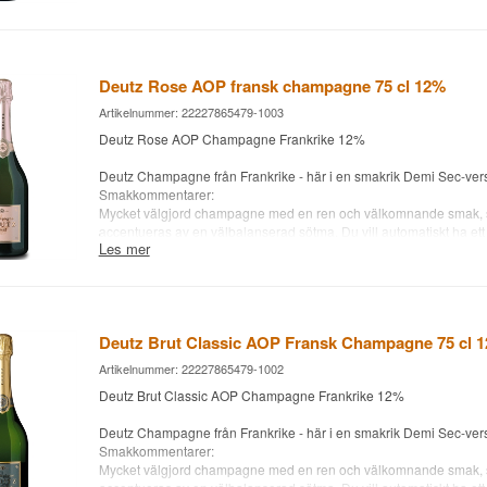
Champagnehus: Deutz & Geldermann
Namn: Deutz Rose Vintage
År: 2014
Druva: Pinot Noir
Deutz Rose AOP fransk champagne 75 cl 12%
Land: Frankrike
Typ: Fransk Champagne
Artikelnummer: 22227865479-1003
Alc. styrka: 12%
Deutz Rose AOP Champagne Frankrike 12%
75 cl.
Deutz Champagne från Frankrike - här i en smakrik Demi Sec-vers
Smakkommentarer:
Mycket välgjord champagne med en ren och välkomnande smak, s
accentueras av en välbalanserad sötma. Du vill automatiskt ha ett gl
Les mer
Champagnehus: Deutz & Geldermann
Namn: Deutz Rose AOP
Druva: Chardonnay, Pinot Noir
Land: Frankrike
Deutz Brut Classic AOP Fransk Champagne 75 cl 
Typ: Fransk Champagne
Alc. styrka: 12%
Artikelnummer: 22227865479-1002
75 cl.
Deutz Brut Classic AOP Champagne Frankrike 12%
Deutz Champagne från Frankrike - här i en smakrik Demi Sec-vers
Smakkommentarer:
Mycket välgjord champagne med en ren och välkomnande smak, s