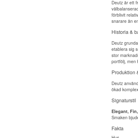
Deutz är ett
välbalanserad 
förblivit rel
snarare än en
Historia & 
Deutz grunda
etablera sig 
stor marknad
portfölj, men
Produktion &
Deutz använd
ökad komplexi
Signaturstil
Elegant, Fin
Smaken bjuder
Fakta
Hus