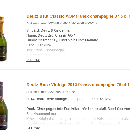
Deutz Brut Classic AOP fransk champagne 37,5 cl
Artikelnummer: 2227865479-1106-197280322-207
Vingård: Deutz & Geldermann
Namn: Deutz Brut Classic AOP
Druva: Chardonnay, Pinot Noir, Pinot Meunier
Land: Frankrike
Typ: Fransk Champagne
Alc. styrka: 12%
Les mer
37,5 cl.
Deutz Rose Vintage 2014 fransk champagne 75 cl 
Artikelnummer: 22227865479-1004
2014 Deutz Rose Vintage Champagne Frankrike 12%
Deutz Champagne från Frankrike - här i en smakrik Demi Sec-vers
Smakkommentarer:
Mycket välgjord champagne med en ren och välkomnande smak, s
accentueras av en välbalanserad sötma. Du vill automatiskt ha ett gl
Les mer