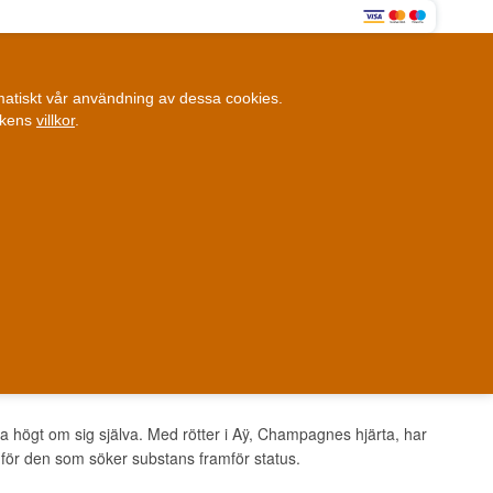
0
omatiskt vår användning av dessa cookies.
0,00 SEK
ikens
villkor
.
Kundklubb
ANDRA SAKER
BLOGG
Fysisk butik
et i Danmark
Danmark
ka högt om sig själva. Med rötter i Aÿ, Champagnes hjärta, har
för den som söker substans framför status.