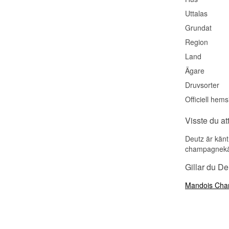
Uttalas
Grundat
Region
Land
Ägare
Druvsorter
Officiell hems
Visste du at
Deutz är kän
champagnekä
Gillar du D
Mandois Ch