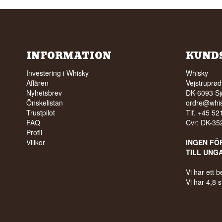
INFORMATION
KUND
Investering i Whisky
Whisky
Affären
Vejstruprød
Nyhetsbrev
DK-6093 Sj
Önskelistan
ordre@whis
Trustpilot
Tlf. +45 5
FAQ
Cvr: DK-3
Profil
Villkor
INGEN FÖ
TILL UNG
Vi har ett
Vi har 4,8 