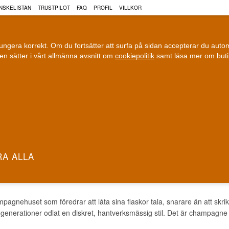
NSKELISTAN
TRUSTPILOT
FAQ
PROFIL
VILLKOR
fungera korrekt. Om du fortsätter att surfa på sidan accepterar du aut
n sätter i vårt allmänna avsnitt om
cookiepolitik
samt läsa mer om but
COGNAC
VIN
ÖL
ri leverans
100 % Danskägt
Fri frakt vid 899 dkk
Ägt och driv
Z CHAMPAGNE
pagnehuset som föredrar att låta sina flaskor tala, snarare än att skri
enerationer odlat en diskret, hantverksmässig stil. Det är champagne 