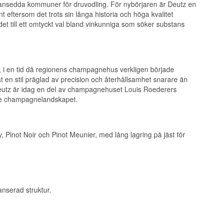
ansedda kommuner för druvodling. För nybörjaren är Deutz en
t eftersom det trots sin långa historia och höga kvalitet
det till ett omtyckt val bland vinkunniga som söker substans
i en tid då regionens champagnehus verkligen började
t en stil präglad av precision och återhållsamhet snarare än
Deutz är idag en del av champagnehuset Louis Roederers
dare champagnelandskapet.
not Noir och Pinot Meunier, med lång lagring på jäst för
anserad struktur.