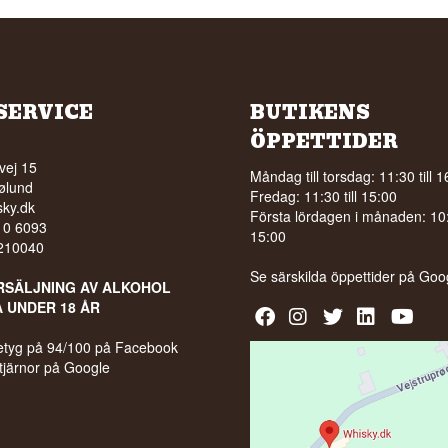
SERVICE
BUTIKENS
ÖPPETTIDER
vej 15
Måndag till torsdag: 11:30 till 1
ølund
Fredag: 11:30 till 15:00
ky.dk
Första lördagen i månaden: 10:0
210 6093
15:00
5210040
Se särskilda öppettider på
Goo
RSÄLJNING AV ALKOHOL
A UNDER 18 ÅR
 betyg på 94/100 på Facebook
stjärnor på Google