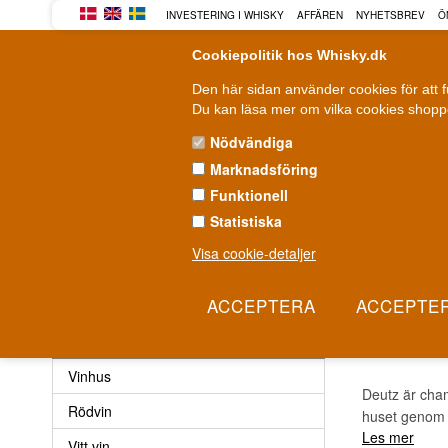
INVESTERING I WHISKY
AFFÄREN
NYHETSBREV
Ö
Cookiepolitik hos Whisky.dk
Den här sidan använder cookies för att 
Du kan läsa mer om vilka cookies shoppe
Nödvändiga
Marknadsföring
WHISKY
ROM
GIN
Funktionell
Statistiska
Leverans från 79 kr.
F
1-3 arbetsdagar
Visa cookie-detaljer
Vin
»
Vinhus
»
Deutz Champagne
DEUT
Vin
Vinhus
Deutz är cham
Rödvin
huset genom g
Les mer
Vitt vin