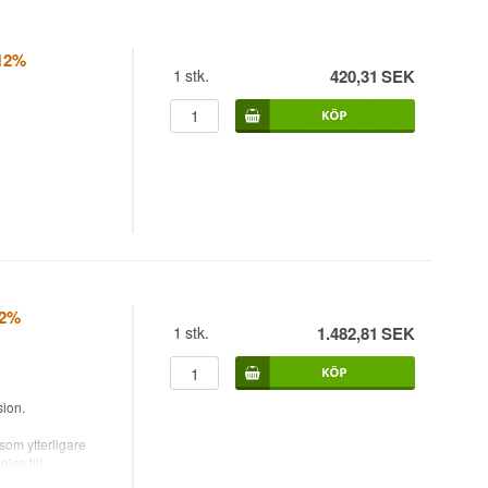
 12%
1
stk.
420,31
SEK
12%
1
stk.
1.482,81
SEK
ion.
om ytterligare
as till.