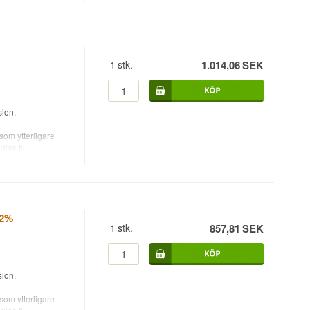
1
stk.
1.014,06
SEK
ion.
om ytterligare
as till.
12%
1
stk.
857,81
SEK
ion.
om ytterligare