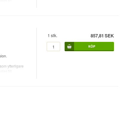
as till.
1
stk.
857,81
SEK
ion.
om ytterligare
as till.