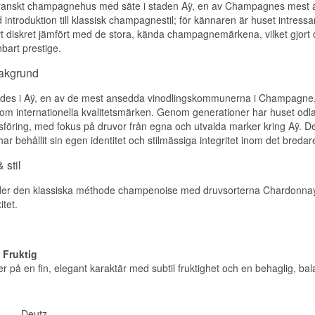
 franskt champagnehus med säte i staden Aÿ, en av Champagnes mest 
introduktion till klassisk champagnestil; för kännaren är huset intressan
ativt diskret jämfört med de stora, kända champagnemärkena, vilket gjort 
bart prestige.
bakgrund
des i Aÿ, en av de mest ansedda vinodlingskommunerna i Champagne, 
som internationella kvalitetsmärken. Genom generationer har huset odla
sföring, med fokus på druvor från egna och utvalda marker kring Aÿ. 
 har behållit sin egen identitet och stilmässiga integritet inom det bre
 stil
er den klassiska méthode champenoise med druvsorterna Chardonnay, Pi
tet.
, Fruktig
 på en fin, elegant karaktär med subtil fruktighet och en behaglig, bal
Deutz