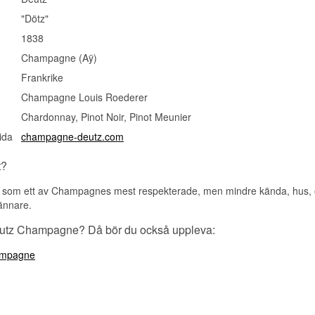
"Dötz"
1838
Champagne (Aÿ)
Frankrike
Champagne Louis Roederer
Chardonnay, Pinot Noir, Pinot Meunier
ida
champagne-deutz.com
t?
t som ett av Champagnes mest respekterade, men mindre kända, hus, o
nnare.
eutz Champagne? Då bör du också uppleva:
ampagne