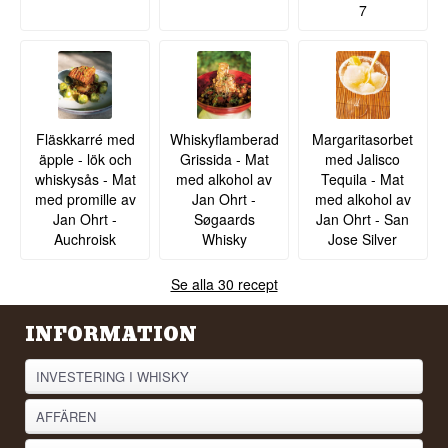
7
Fläskkarré med
Whiskyflamberad
Margaritasorbet
äpple - lök och
Grissida - Mat
med Jalisco
whiskysås - Mat
med alkohol av
Tequila - Mat
med promille av
Jan Ohrt -
med alkohol av
Jan Ohrt -
Søgaards
Jan Ohrt - San
Auchroisk
Whisky
Jose Silver
Se alla 30 recept
INFORMATION
INVESTERING I WHISKY
AFFÄREN