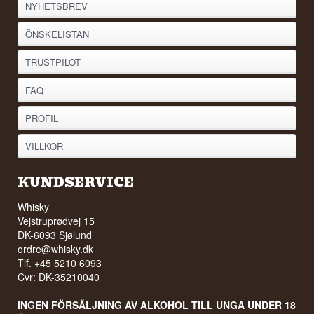
NYHETSBREV
ÖNSKELISTAN
TRUSTPILOT
FAQ
PROFIL
VILLKOR
KUNDSERVICE
Whisky
Vejstruprødvej 15
DK-6093 Sjølund
ordre@whisky.dk
Tlf. +45 5210 6093
Cvr: DK-35210040
INGEN FÖRSÄLJNING AV ALKOHOL TILL UNGA UNDER 18