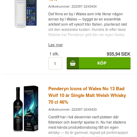
Artikelnummer: 222397-2243434
Det finns en by i Wales som inte liknar någon
annan by i Wales — byggd av en excentrisk
arkitekt som ett vykort från Italien, planterad rakt
vid den walesiska kusten. Hundra år efter dess
födelse har Penderyn gett den sin egen flaska.
Expertens beskrivning
Les mer
1
stk.
935,94
SEK
Penderyn Icons of Wales No. 14 The Village är
en Single Malt Welsh Whisky med eftermognad
på Amarone-fat, buteljerad vid 46 procent.
Flaskan hyllar Portmeirion, den italieninspirerade
byn vid kusten i norra Wales, ritad av arkitekten
Sir Clough Williams-Ellis och grundad 1926 —
och The Village lanserades 2026 för att fira byns
Penderyn Icons of Wales No 13 Bad
100-årsjubileum, avtäckt vid en provsmakning
Wolf 10 år Single Malt Welsh Whisky
som hölls i själva Portmeirion.
70 cl 46%
Amarone-faten, italiensk rödvin från regionen
Artikelnummer: 222397-2243433
Veneto, är en medveten blinkning till
Portmeirions egen italienska inspiration. Faten
Cardiff har i två decennier varit platsen där
ger whiskyn en sött fruktig, kryddig karaktär som
tidsresor och äventyr spelas in. Nu har stadens
lägger sig ovanpå Penderyns rena, lätta
mest kända produktionsbolag fått sin egen
grunddestillat från Faraday-pannan.
whisky — tio år gammal, lagrad på portvinspipor