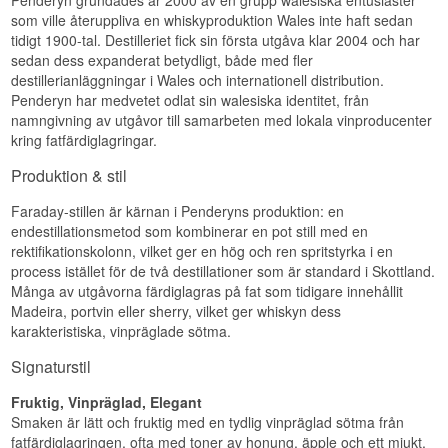
Penderyn grundades år 2000 av en grupp walesiska entusiaster
Fattyp: Jamaicanska rom- och rubinportvinsfat
som ville återuppliva en whiskyproduktion Wales inte haft sedan
Eftersmaken är medellång, med rök och vanilj
Ej kylfiltrerad: Ja
tidigt 1900-tal. Destilleriet fick sin första utgåva klar 2004 och har
som dröjer sig kvar länge efter att glaset är tomt.
Destillationsmetod: Faraday-destillation
sedan dess expanderat betydligt, både med fler
Edition: Icons of Wales No. 9
Specifikationer
destillerianläggningar i Wales och internationell distribution.
EAN nr.: 5011594001729
Penderyn har medvetet odlat sin walesiska identitet, från
Namn: Penderyn Peated Single Malt Welsh
Smakprofil
namngivning av utgåvor till samarbeten med lokala vinproducenter
Whisky 46%
kring fatfärdiglagringar.
Destilleri:
Penderyn
Fyllig · Kryddig · Fatpräglad
Region/Land: Brecon Beacons, Wales
Produktion & stil
Visste du att?
Typ: Single Malt Welsh Whisky
ABV: 46%
Faraday-stillen är kärnan i Penderyns produktion: en
Lagen David Lloyd George införde 1915 för att
Storlek: 70 CL
endestillationsmetod som kombinerar en pot still med en
begränsa alkoholkonsumtionen under första
Fattyp: Ex-bourbonfat med efterlagring på ex-
världskriget krävde minst tre års fatlagring av all
torvrökta skotska whiskyfat
rektifikationskolonn, vilket ger en hög och ren spritstyrka i en
sprit — en regel som fortfarande gäller för skotsk
Ej kylfiltrerad: Ja
process istället för de två destillationer som är standard i Skottland.
och walesisk whisky idag, över hundra år senare.
Destillationsmetod: Faraday-destillation
Många av utgåvorna färdiglagras på fat som tidigare innehållit
Antal flaskor: Cirka 5.000 per år
Madeira, portvin eller sherry, vilket ger whiskyn dess
Se hela vårt sortiment av
Penderyn
EAN nr.: 5011594010721
karakteristiska, vinpräglade sötma.
Lyssna på vår podd:
Smakprofil
Signaturstil
Rökig · Mjuk · Aromatisk
Fruktig, Vinpräglad, Elegant
Visste du att?
Smaken är lätt och fruktig med en tydlig vinpräglad sötma från
fatfärdiglagringen, ofta med toner av honung, äpple och ett mjukt,
Penderyn tillsätter ingen torvad malt alls i