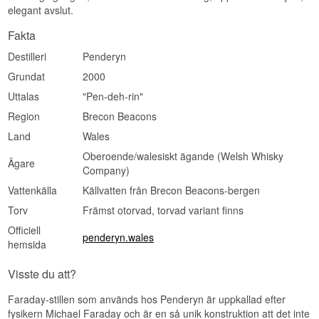
produktionen av Peated — hela rökkaraktären
elegant avslut.
kommer från själva faten, som tidigare rymt
torvrökt skotsk whisky, vilket gör flaskan till ett av
Fakta
de mer otraditionella exemplen på en rökig
Destilleri
Penderyn
single malt du kan hitta.
Grundat
2000
Se hela vårt sortiment av
Penderyn
Uttalas
"Pen-deh-rin"
Lyssna på vår podd:
Region
Brecon Beacons
Land
Wales
Oberoende/walesiskt ägande (Welsh Whisky
Ägare
Company)
Vattenkälla
Källvatten från Brecon Beacons-bergen
Torv
Främst otorvad, torvad variant finns
Officiell
penderyn.wales
hemsida
Visste du att?
Faraday-stillen som används hos Penderyn är uppkallad efter
fysikern Michael Faraday och är en så unik konstruktion att det inte