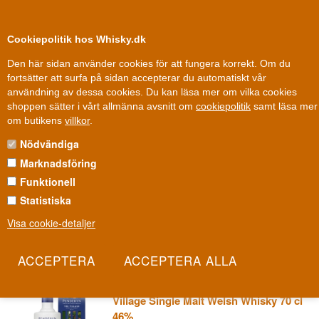
0
Kundklubb
Cookiepolitik hos Whisky.dk
Den här sidan använder cookies för att fungera korrekt. Om du
fortsätter att surfa på sidan accepterar du automatiskt vår
användning av dessa cookies. Du kan läsa mer om vilka cookies
100 % Danskägt
Ägt och drivet i Danmark
shoppen sätter i vårt allmänna avsnitt om
cookiepolitik
samt läsa mer
Whisky
»
Whiskydestillerier
»
Penderyn Whisky
om butikens
villkor
.
Nödvändiga
PENDERYN WHISKY
Marknadsföring
Penderyn är hjärtat av modern walesisk whisky och Wales första
Funktionell
destilleri på över 100 år. Med en egenbyggd still som inte liknar
Statistiska
något annat i whiskyvärlden har Penderyn satt ett litet, stolt land
Visa cookie-detaljer
tillbaka på kartan.
Les mer
Penderyn Icons of Wales No 14 The
Village Single Malt Welsh Whisky 70 cl
46%