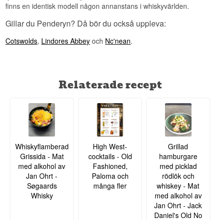
finns en identisk modell någon annanstans i whiskyvärlden.
Gillar du Penderyn? Då bör du också uppleva:
Cotswolds
,
Lindores Abbey
och
Nc'nean
.
Relaterade recept
Whiskyflamberad
High West-
Grillad
Grissida - Mat
cocktails - Old
hamburgare
med alkohol av
Fashioned,
med picklad
Jan Ohrt -
Paloma och
rödlök och
Søgaards
många fler
whiskey - Mat
Whisky
med alkohol av
Jan Ohrt - Jack
Daniel's Old No