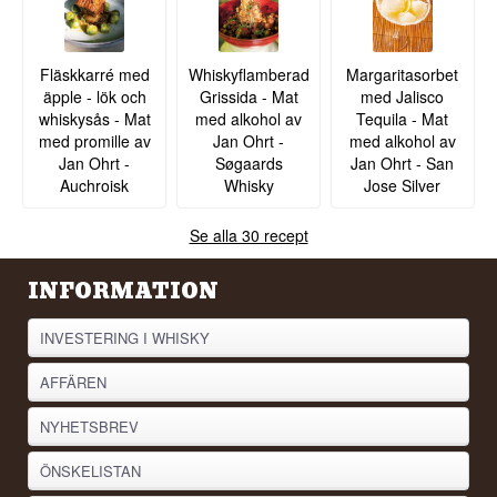
Fläskkarré med
Whiskyflamberad
Margaritasorbet
äpple - lök och
Grissida - Mat
med Jalisco
whiskysås - Mat
med alkohol av
Tequila - Mat
med promille av
Jan Ohrt -
med alkohol av
Jan Ohrt -
Søgaards
Jan Ohrt - San
Auchroisk
Whisky
Jose Silver
Se alla 30 recept
INFORMATION
INVESTERING I WHISKY
AFFÄREN
NYHETSBREV
ÖNSKELISTAN