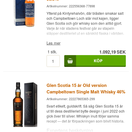
Artikelnummer: 222556368-77898
Ytterst på Kintyrehalvön, där blåsten smakar salt
och Campbeltown Loch slår mot kajen, ligger
Glen Scotia och gör whisky som den alltid gjort.
Varje år när stadens festival går av stapeln
släpper destilleriet ut en särskild flaska i världen.
Expertens beskrivning
Les mer
1
stk.
1.092,19
SEK
Glen Scotia Campbeltown Festival 2026 är en
Campbeltown Single Malt Scotch Whisky lagrad
på förstgångsfyllda ex-bourbonfat med sex
månaders avslutande lagring på förstgångsfyllda
Ruby Port-fat, buteljerad vid fatstyrka 53,9%.
Whiskyn är sju år gammal och byggd på
Glen Scotia 15 år Old version
destilleriets mediumrökta sprit, som master
blender Ashley Smith bara destillerar några få
Campbeltown Single Malt Whisky 46%
veckor om året. De första sju åren låg den på
Artikelnummer: 22227865365-299
förstgångsfyllda ex-bourbonfat, där den kustnära
stilen fick veckla ut sig, och därefter kom de sex
Svart etikett, guldskrift. Så såg Glen Scotia 15 år
månaderna på Ruby Port. Det är den
ut till dess destilleriet bytte design i juni 2022 och
efterlagringen som drar in tjocka, inkokta röda
gick över till silver. Whiskyn inuti följer samma
frukter och lägger dem som en söt kontrast över
recept — det är förpackningen som blivit historia.
röken. Whiskyn är ej kylfiltrerad och har naturlig
Expertens beskrivning
färg.