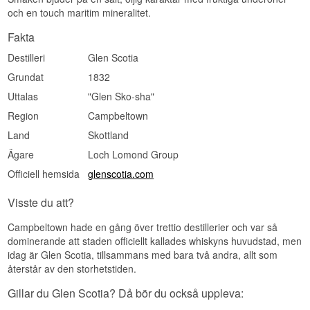
Namn: Glen Scotia Double Cask Campbeltown
och en touch maritim mineralitet.
När Duncan MacCallum tvingades stänga Glen
Single Malt Scotch Whisky 70 cl 46%
Scotia 1928 var Campbeltowns storhetstid sedan
Destilleri:
Glen Scotia
Fakta
länge förbi. Staden hade då förlorat större delen
Region/Land: Campbeltown, Skottland
av sina destillerier, och den viktorianska eran
Destilleri
Glen Scotia
Typ: Campbeltown Single Malt Scotch Whisky
som Victoriana syftar på låg omkring femtio år
ABV: 46%
Grundat
1832
tillbaka.
Storlek: 70 CL
Fattyp: Förstgångsfyllda bourbonfat med
Uttalas
"Glen Sko-sha"
Se hela vårt sortiment av
Glen Scotia
avslutande lagring på Pedro Ximénez-sherryfat
Region
Campbeltown
Edition: Double Cask
Lyssna på vår podd:
EAN nr.: 5016840151210
Land
Skottland
Smakprofil
Ägare
Loch Lomond Group
Sherrylagrad · Mjuk · Fruktig · Kryddig · Maritimt
Officiell hemsida
glenscotia.com
Visste du att?
Visste du att?
Glen Scotia jäser fortfarande i nio washbacks av
Campbeltown hade en gång över trettio destillerier och var så
rostfritt stål. Det är ett litet antal för ett destilleri i
dominerande att staden officiellt kallades whiskyns huvudstad, men
dag, och de korta, kontrollerade jästiderna är en
del av det som ger whiskyn dess fasta, maltiga
idag är Glen Scotia, tillsammans med bara två andra, allt som
karaktär snarare än en fruktig, blommig profil.
återstår av den storhetstiden.
Se hela vårt sortiment av
Glen Scotia
Gillar du Glen Scotia? Då bör du också uppleva:
Lyssna på vår podd: