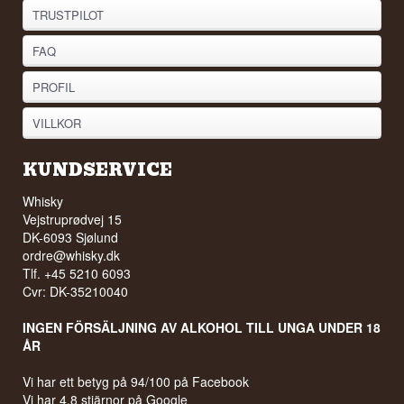
TRUSTPILOT
FAQ
PROFIL
VILLKOR
KUNDSERVICE
Whisky
Vejstruprødvej 15
DK-6093 Sjølund
ordre@whisky.dk
Tlf. +45 5210 6093
Cvr: DK-35210040
INGEN FÖRSÄLJNING AV ALKOHOL TILL UNGA UNDER 18
ÅR
Vi har ett betyg på 94/100 på Facebook
Vi har 4,8 stjärnor på Google