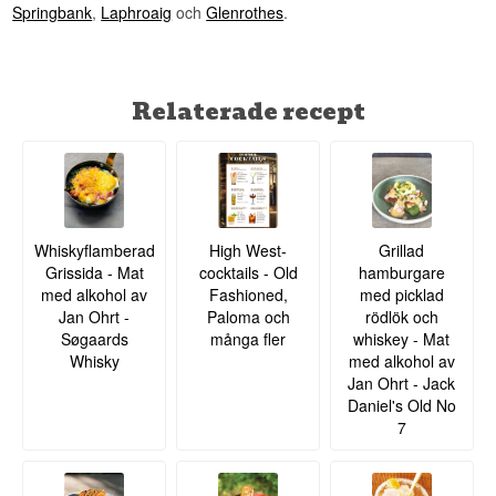
Springbank
,
Laphroaig
och
Glenrothes
.
Relaterade recept
Whiskyflamberad
High West-
Grillad
Grissida - Mat
cocktails - Old
hamburgare
med alkohol av
Fashioned,
med picklad
Jan Ohrt -
Paloma och
rödlök och
Søgaards
många fler
whiskey - Mat
Whisky
med alkohol av
Jan Ohrt - Jack
Daniel's Old No
7