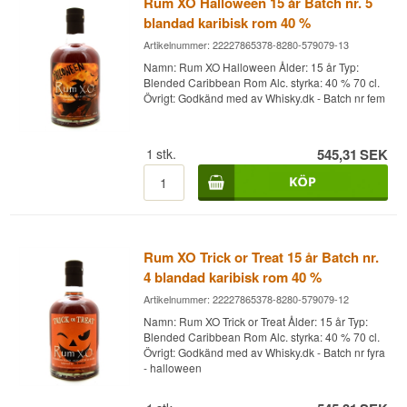
Rum XO Halloween 15 år Batch nr. 5
från ett aromahus som bara använder fruktköttet
och annars skulle ha slängt skalen. Eftersom
blandad karibisk rom 40 %
Karamellpräglad · Rund · Tillgänglig · Sötaktig ·
romen infunderas med bananskal och andra
Lätt kryddad
Artikelnummer: 22227865378-8280-579079-13
naturliga smakämnen säljs den som en spritdryck
snarare än rom.
Namn: Rum XO Halloween Ålder: 15 år Typ:
Visste du att?
Blended Caribbean Rom Alc. styrka: 40 % 70 cl.
Resultatet är en söt, dessertliknande dryck med
Övrigt: Godkänd med av Whisky.dk - Batch nr fem
"Å Æ Cykel" är sydjysk dialekt (från Sønderjylland
tydlig bananakaraktär, skapad främst för cocktails
i Danmark) för "på cykeln" och hyllar Ærø
och desserter snarare än seriös romnjutning.
Whiskys samarbete med cykeltillverkaren
CohandCo, där ek från ett läckande whiskyfat
Smaknoter
1
stk.
545,31
SEK
återanvändes för att bygga en liten serie unika
cyklar.
Doft
Se hela vårt utbud av
Ærø Rom
Bananbröd och karamelliserad toffee, med torkad
frukt och bakverkskrydda.
Rum XO Trick or Treat 15 år Batch nr.
Smak
4 blandad karibisk rom 40 %
Sött och fylligt med banoffee-pie och klibbig
Artikelnummer: 22227865378-8280-579079-12
karamellkaka.
Namn: Rum XO Trick or Treat Ålder: 15 år Typ:
Eftersmak
Blended Caribbean Rom Alc. styrka: 40 % 70 cl.
Övrigt: Godkänd med av Whisky.dk - Batch nr fyra
Kort till medellång, med chokladöverdragna
- halloween
russin och en frisk ton av kristalliserad ingefära.