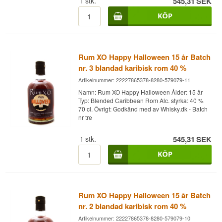
Specifikationer
1
stk.
545,31
SEK
Namn: Discarded Banana Peel
Buteljerare:
Discarded Spirits
Region/Land: Karibien
Typ: Rombaserad Spritdryck
ABV: 37,5%
Rum XO Happy Halloween 15 år Batch
Storlek: 70 CL
nr. 3 blandad karibisk rom 40 %
Fattyp: Ex-whiskyfat
Serveringsförslag: På isbitar, i desserter eller i en
Artikelnummer: 22227865378-8280-579079-11
banancocktail
Namn: Rum XO Happy Halloween Ålder: 15 år
Smakprofil
Typ: Blended Caribbean Rom Alc. styrka: 40 %
70 cl. Övrigt: Godkänd med av Whisky.dk - Batch
Bananakaraktär · Sötaktig · Dessertliknande ·
nr tre
Karamellpräglad · Lekfull
1
stk.
545,31
SEK
Visste du att?
Bananskalen som ger Discarded Banana Peel
dess karaktär kommer från ett aromahus som
annars skulle ha slängt dem efter att bara ha
använt fruktköttet, vilket gör produkten till ett
konkret exempel på minskat matsvinn inom
Rum XO Happy Halloween 15 år Batch
spritindustrin.
nr. 2 blandad karibisk rom 40 %
Artikelnummer: 22227865378-8280-579079-10