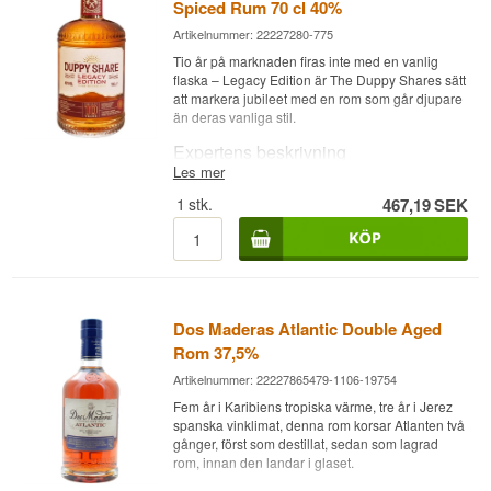
Spiced Rum 70 cl 40%
Alkoholhalt: 40 %
70 cl.
Artikelnummer: 22227280-775
Tio år på marknaden firas inte med en vanlig
flaska – Legacy Edition är The Duppy Shares sätt
att markera jubileet med en rom som går djupare
än deras vanliga stil.
Expertens beskrivning
Les mer
The Duppy Share Legacy Edition XO är en
1
stk.
467,19
SEK
Karibisk Spiced Rom sammansatt av rom från
Jamaica och Barbados, lagrad upp till 10 år på
ex-bourbonfat och buteljerad vid 40%.
Legacy Edition markerar The Duppy Shares
första 10 år som märke och är skapad som en
ultrapremiumutgåva av bolagets spiced rom.
Dos Maderas Atlantic Double Aged
Blandningen bygger på rom från Jamaica och
Barbados, tillsatt en noggrant utvald
Rom 37,5%
sammansättning av kryddor som ger flaskan ett
Artikelnummer: 22227865479-1106-19754
djup och en sofistikering bolaget inte tidigare
uppnått i sina standardutgåvor. Endast ett
Fem år i Karibiens tropiska värme, tre år i Jerez
begränsat antal flaskor finns, och när de är slut
spanska vinklimat, denna rom korsar Atlanten två
kommer utgåvan inte tillbaka.
gånger, först som destillat, sedan som lagrad
rom, innan den landar i glaset.
Smaknoter