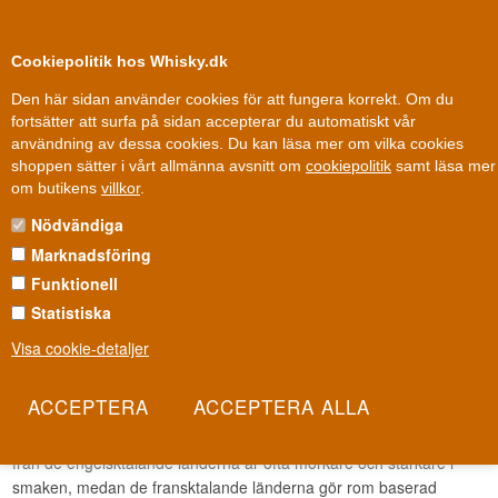
0
Kundklubb
Cookiepolitik hos Whisky.dk
Den här sidan använder cookies för att fungera korrekt. Om du
fortsätter att surfa på sidan accepterar du automatiskt vår
användning av dessa cookies. Du kan läsa mer om vilka cookies
100 % Danskägt
Ägt och drivet i Danmark
shoppen sätter i vårt allmänna avsnitt om
cookiepolitik
samt läsa mer
Rom
»
Romproducerande länder/öar
»
Karibiska Rom
om butikens
villkor
.
Nödvändiga
KARIBISKA ROM
Marknadsföring
Karibiska Rom
Funktionell
Statistiska
Rom produceras på många platser i världen, men den mest kända
kommer från Karibien och Latinamerika. Det är framför allt länder
Visa cookie-detaljer
som Cuba , Dominikanska republiken, Guatemala och Venezuela,
där ett antal av de mest kända rommärkena kommer ifrån. Det
finns tre olika riktningar inom rom. De spansktalande länderna
producerar añejo-rom, som ofta är mild och lätt parfymerad. Rom
från de engelsktalande länderna är ofta mörkare och starkare i
smaken, medan de fransktalande länderna gör rom baserad