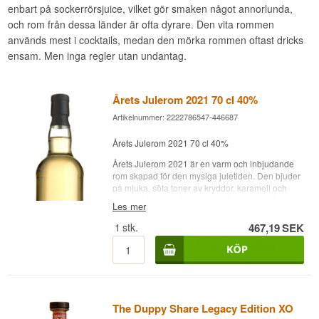
enbart på sockerrörsjuice, vilket gör smaken något annorlunda,
och rom från dessa länder är ofta dyrare. Den vita rommen
används mest i cocktails, medan den mörka rommen oftast dricks
ensam. Men inga regler utan undantag.
Årets Julerom 2021 70 cl 40%
Artikelnummer: 2222786547-446687
Årets Julerom 2021 70 cl 40%
Årets Julerom 2021 är en varm och inbjudande
rom skapad för den mysiga juletiden. Den bjuder
på mjuka, söta toner av kryddor, karamell och
mogen frukt, vilket ger en rund och behaglig
Les mer
smakupplevelse. Med sin balanserade styrka på
40 % och fylliga karaktär passar den perfekt både
1
stk.
467,19
SEK
att avnjutas som den är och som sällskap till
julens desserter och stunder av gemenskap. En
festlig rom som fångar både smak och
julstämning i varje droppe.
Namn: Årets Julerom 2021
Ålder: N/A
The Duppy Share Legacy Edition XO
Typ: Venezuela