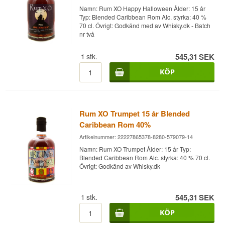
Namn: Rum XO Happy Halloween Ålder: 15 år
Typ: Blended Caribbean Rom Alc. styrka: 40 %
70 cl. Övrigt: Godkänd med av Whisky.dk - Batch
nr två
1
stk.
545,31
SEK
Rum XO Trumpet 15 år Blended
Caribbean Rom 40%
Artikelnummer: 22227865378-8280-579079-14
Namn: Rum XO Trumpet Ålder: 15 år Typ:
Blended Caribbean Rom Alc. styrka: 40 % 70 cl.
Övrigt: Godkänd av Whisky.dk
1
stk.
545,31
SEK