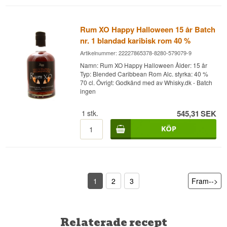
Rum XO Happy Halloween 15 år Batch
nr. 1 blandad karibisk rom 40 %
Artikelnummer: 22227865378-8280-579079-9
Namn: Rum XO Happy Halloween Ålder: 15 år
Typ: Blended Caribbean Rom Alc. styrka: 40 %
70 cl. Övrigt: Godkänd med av Whisky.dk - Batch
ingen
1
stk.
545,31
SEK
1
2
3
Fram-->
Relaterade recept