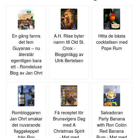
En gång fanns
A.H. Riise byter
Hitta de bästa
det fem
namn till Old St.
cocktailsen med
Guyanas – nu
Croix -
Pope Rum
återstår
Blogginlägg av
egentligen bara
Ulrik Bertelsen
ett - Romdeluxe
Blog av Jan Ohrt
Rombloggaren
Få receptet för
Salvadoran
Jan Ohrt smakar
Brunsvigers Dag
Party Banana
det nuvarande
med A
with Ron Colón
flaggskeppet
Christmas Spirit
Red Banana
från Ron
- Mat med
Rum - Mat med