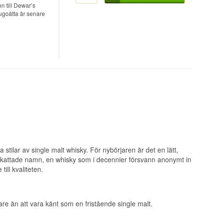
n till Dewar’s
jugoåtta år senare
ge.
on #1 Single
n Single Speyside
nöt, honung och en
jerad vid 47,4%.
d.
ftersom nästan hela
blev whiskyn dock
 ger inte mycket
ångt efter att
ungslena texturen
mmer nötter, kanel
t hindrar whiskyn
 Mòr är Morrison
the Cask är husets
amt.
a stilar av single malt whisky. För nybörjaren är det en lätt,
rskattade namn, en whisky som i decennier försvann anonymt in
ill kvaliteten.
Single Speyside
vanilj, vax och en
behåller även efter
rare än att vara känt som en fristående single malt.