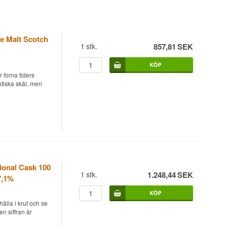
e Malt Scotch
1
stk.
857,81
SEK
 forna tiders
ktiska skäl, men
de Malt Scotch
uteljerad vid 43%.
tartade den 24
th, en bäck som
ional Cask 100
1
stk.
1.248,44
SEK
7,1%
dan dess har den
fficiella single
hälla i krut och se
iga vägen in.
n siffran är