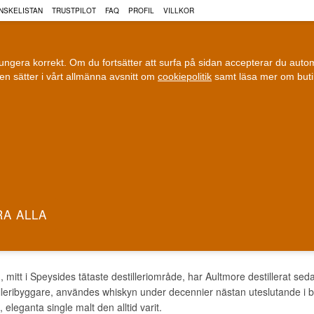
NSKELISTAN
TRUSTPILOT
FAQ
PROFIL
VILLKOR
fungera korrekt. Om du fortsätter att surfa på sidan accepterar du aut
n sätter i vårt allmänna avsnitt om
cookiepolitik
samt läsa mer om but
COGNAC
VIN
ÖL
ri leverans
100 % Danskägt
Fri frakt vid 899 dkk
Ägt och driv
MORE WHISKY
h, mitt i Speysides tätaste destilleriområde, har Aultmore destillerat 
illeribyggare, användes whiskyn under decennier nästan uteslutande i 
 eleganta single malt den alltid varit.