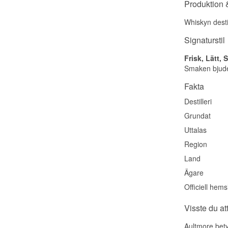
Produktion &
Whiskyn destil
Signaturstil
Frisk, Lätt,
Smaken bjuder
Fakta
Destilleri
Grundat
Uttalas
Region
Land
Ägare
Officiell hems
Visste du at
Aultmore betyd