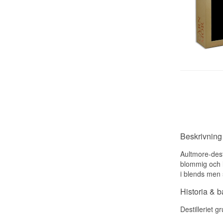
Beskrivning
Aultmore-desti
blommig och l
i blends men 
Historia & 
Destilleriet 