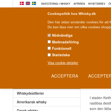
INVESTERING I WHISKY
AFFÄREN
NYHETSBREV
Ö
Cookiepolitik hos Whisky.dk
Den här sidan använder cookies för att 
Du kan läsa mer om vilka cookies shoppe
Nödvändiga
Marknadsföring
WHISKY
ROM
GIN
Funktionell
Statistiska
Leverans från 79 kr.
F
1-3 arbetsdagar
Visa cookie-detaljer
Whisky
»
Whiskydestillerier
»
Aultmore Whisky
AULT
Whisky
Whiskydestillerier
I staden Keit
Amerikansk whisky
rastlösa dest
som den lätta,
Dansk whisky