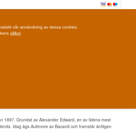
0
omatiskt vår användning av dessa cookies.
0,00 SEK
ikens
villkor
.
Kundklubb
ANDRA SAKER
BLOGG
Fysisk butik
et i Danmark
Danmark
sedan 1897. Grundat av Alexander Edward, en av tidens mest
blends. Idag ägs Aultmore av Bacardi och framstår äntligen