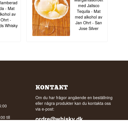
flamberad
med Jalisco
ida - Mat
Tequila - Mat
kohol av
med alkohol av
 Ohrt -
Jan Ohrt - San
ds Whisky
Jose Silver
KONTAKT
Om du har frågor angående en beställning
eller några produkter kan du kontakta oss
6:00
via e-post:
0 till
ordre@whisky.dk