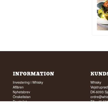
INFORMATION
KUND
Investering i Whisky
Whisky
Affären
Vejstruprød
Nyhetsbrev
DK-6093 Sj
Önskelistan
ordre@whis
Trustpilot
Tlf. +45 5
FAQ
Cvr: DK-3