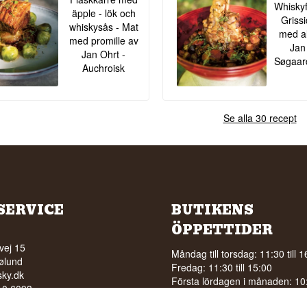
Whisky
äpple - lök och
Griss
whiskysås - Mat
med al
med promille av
Jan
Jan Ohrt -
Søgaar
Auchroisk
Se alla 30 recept
SERVICE
BUTIKENS
ÖPPETTIDER
vej 15
Måndag till torsdag: 11:30 till 1
ølund
Fredag: 11:30 till 15:00
ky.dk
Första lördagen i månaden: 10:0
210 6093
15:00
5210040