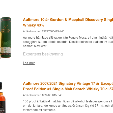
Aultmore 10 år Gordon & Macphail Discovery Singl
Whisky 43%
Artikelnummer: 22227865413-440
Aultmore hämtade sitt vatten från Foggie Moss, ett dimmigt kärr där
smugglare kunde arbeta osedda. Destilleriet valde platsen av pra
namnet blev kvar.
Expertens beskrivning
Aultmore 10 år Gordon & MacPhail Discovery är en Single Speysi
Les mer
Whisky, lagrad på förstgångsfyllda och återfyllda bourbonfat och b
Den hör till bourbonprofilen i Discovery-serien.
Aultmore byggdes 1896 av Alexander Edward, och produktionen s
maj 1897. Destilleriet ligger vid Burn of Auchinderran norr om Kei
Aultmore 2007/2024 Signatory Vintage 17 år Except
lokalt kallas Foggie Moss.
Proof Edition #1 Single Malt Scotch Whisky 70 cl 5
John Dewar & Sons köpte Aultmore 1923 för 20.000 pund, och se
Artikelnummer: 059763-615-940
absoluta merparten av produktionen gått till Dewar’s White Label. O
100 proof är brittiskt mått från tiden då alkohol testades genom att 
malts är därför sällsynta, och oberoende fat som detta är den vanl
om det fortfarande kunde antändas. Gränsen låg vid 57,1%, och de
Smaknoter
fortfarande ett riktmärke.