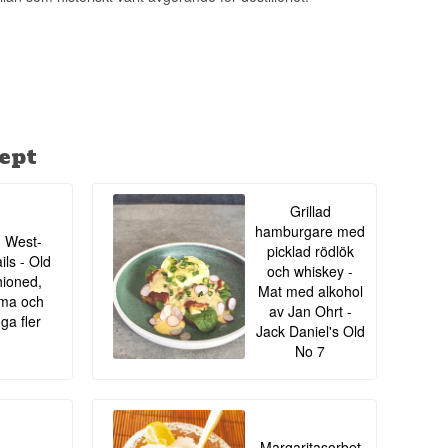
ept
änsad kategori, och
märksamhet som
mla oberoende fat
r. Flaskor som
Grillad
alet.'}
hamburgare med
 West-
picklad rödlök
ils - Old
och whiskey -
ioned,
n Morrison driver
Mat med alkohol
ma och
ion of the Cask är
av Jan Ohrt -
r från ett fat, med
a fler
Jack Daniel's Old
No 7
Margaritasorbet