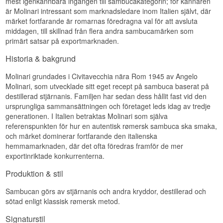
mest igenkännbara ingången till sambucakategorin; för kännaren
är Molinari intressant som marknadsledare inom Italien självt, där
märket fortfarande är romarnas föredragna val för att avsluta
middagen, till skillnad från flera andra sambucamärken som
primärt satsar på exportmarknaden.
Historia & bakgrund
Molinari grundades i Civitavecchia nära Rom 1945 av Angelo
Molinari, som utvecklade sitt eget recept på sambuca baserat på
destillerad stjärnanis. Familjen har sedan dess hållit fast vid den
ursprungliga sammansättningen och företaget leds idag av tredje
generationen. I Italien betraktas Molinari som själva
referenspunkten för hur en autentisk rømersk sambuca ska smaka,
och märket dominerar fortfarande den italienska
hemmamarknaden, där det ofta föredras framför de mer
exportinriktade konkurrenterna.
Produktion & stil
Sambucan görs av stjärnanis och andra kryddor, destillerad och
sötad enligt klassisk rømersk metod.
Signaturstil