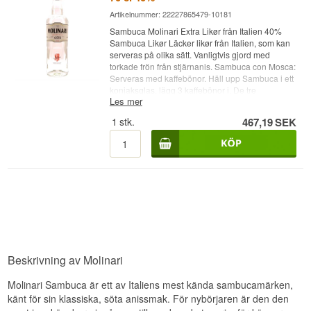
Artikelnummer: 22227865479-10181
Sambuca Molinari Extra Likør från Italien 40%
Sambuca Likør Läcker likør från Italien, som kan
serveras på olika sätt. Vanligtvis gjord med
torkade frön från stjärnanis. Sambuca con Mosca:
Serveras med kaffebönor. Häll upp Sambuca i ett
konjaksglas, lägg 3 kaffebönor i. De tre
Les mer
kaffebönorna ska symbolisera hälsa, rikedom
och lycka. Sambuca Flambé Serveras med
1
stk.
467,19
SEK
kaffebönor. Häll upp Sambuca i ett konjaksglas,
lägg 3 kaffebönor i. De tre kaffebönorna ska
symbolisera hälsa, rikedom och lycka. Skaka
glaset - Sätt sedan eld på vätskan/ångorna
Sambuca Con ghiaccio (On the rocks) Servera
snyggt med isbitar i. Sambuca Con Acqua
Servera genom att blanda iskallt vatten och
sambuca tillsammans. Till skillnad från andra
anisprodukter som t.ex. Pernod sambuca blir inte
grumlig eller mjölkvit.
Beskrivning av Molinari
Molinari Sambuca är ett av Italiens mest kända sambucamärken,
känt för sin klassiska, söta anissmak. För nybörjaren är den den