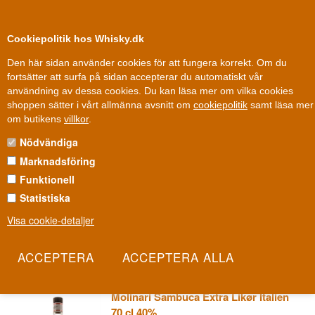
0
Kundklubb
Cookiepolitik hos Whisky.dk
Den här sidan använder cookies för att fungera korrekt. Om du
fortsätter att surfa på sidan accepterar du automatiskt vår
användning av dessa cookies. Du kan läsa mer om vilka cookies
Fri leverans
Fri frakt vid 899 dkk
shoppen sätter i vårt allmänna avsnitt om
cookiepolitik
samt läsa mer
Andra saker
»
Likør
»
Sambuca Likør
»
Molinari Sambuca
om butikens
villkor
.
Nödvändiga
MOLINARI SAMBUCA
Marknadsföring
Molinari är namnet romarna själva nämner först när samtalet
Funktionell
kommer in på sambuca. Familjeföretaget har hållit fast vid sitt
Statistiska
ursprungliga recept i över hundra år och är fortfarande ett av
Visa cookie-detaljer
Italiens mest sålda sambucamärken på hemmamarknaden. Det är
en flaska som inte behöver exportglans för att bevisa sitt värde.
Les mer
Molinari Sambuca Extra Likør Italien
70 cl 40%