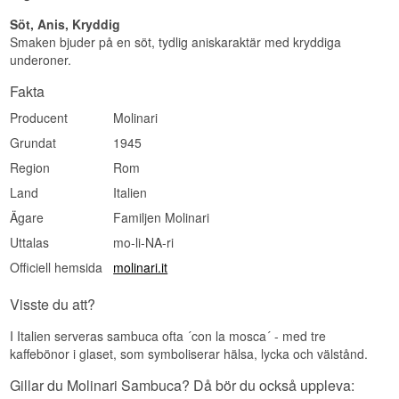
Söt, Anis, Kryddig
Smaken bjuder på en söt, tydlig aniskaraktär med kryddiga
underoner.
Fakta
Producent
Molinari
Grundat
1945
Region
Rom
Land
Italien
Ägare
Familjen Molinari
Uttalas
mo-li-NA-ri
Officiell hemsida
molinari.it
Visste du att?
I Italien serveras sambuca ofta ´con la mosca´ - med tre
kaffebönor i glaset, som symboliserar hälsa, lycka och välstånd.
Gillar du Molinari Sambuca? Då bör du också uppleva: