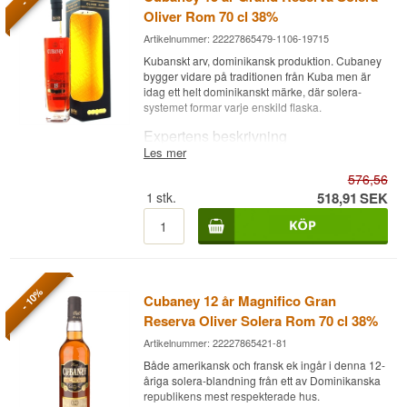
Oliver Rom 70 cl 38%
Artikelnummer: 22227865479-1106-19715
Kubanskt arv, dominikansk produktion. Cubaney
bygger vidare på traditionen från Kuba men är
idag ett helt dominikanskt märke, där solera-
systemet formar varje enskild flaska.
Expertens beskrivning
Les mer
Cubaney 15 år Grand Reserva Solera Oliver är
576,56
en Dominikanska Republiken Rom lagrad
genom ett solera-system och buteljerad vid 38%.
1
stk.
518,91
SEK
Märket Cubaney skapades av Oliver & Oliver, ett
familjeägt företag av kubanskt ursprung som efter
revolutionen flyttade sin romproduktion till
Dominikanska Republiken. Romen lagras genom
ett klassiskt solera-system, där yngre rom
- 10%
Cubaney 12 år Magnifico Gran
kontinuerligt blandas med äldre årgångar i en
kombination av amerikanska ex-bourbonfat och
Reserva Oliver Solera Rom 70 cl 38%
franska ex-vinfat, en metod som ger en jämn,
Artikelnummer: 22227865421-81
komplex karaktär år efter år. I ett solera-system
syftar "15 år" på den äldsta komponenten i
Både amerikansk och fransk ek ingår i denna 12-
blandningen snarare än en fast enskild årgång.
åriga solera-blandning från ett av Dominikanska
republikens mest respekterade hus.
Den långa lagringen i det tropiska klimatet har