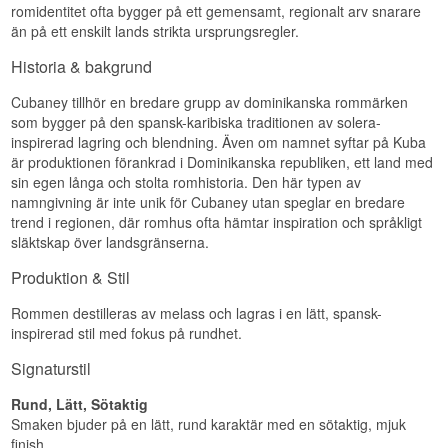
understödd av krydda.
romidentitet ofta bygger på ett gemensamt, regionalt arv snarare
Typ: Rom
Ålder: 15 år
än på ett enskilt lands strikta ursprungsregler.
Eftersmak
ABV: 38%
Storlek: 70 CL
Historia & bakgrund
Lång, med fruktiga och kryddiga toner samt en
Fattyp: Amerikanska ex-bourbonfat och franska
anstrykning av tobak.
ex-vinfat
Cubaney tillhör en bredare grupp av dominikanska rommärken
Region/Land: Dominikanska republiken
Serveringsförslag: Rent i rumstemperatur eller på
som bygger på den spansk-karibiska traditionen av solera-
Typ: Rom
isbitar
inspirerad lagring och blendning. Även om namnet syftar på Kuba
Ålder: 12 år
Smakprofil
är produktionen förankrad i Dominikanska republiken, ett land med
ABV: 38%
sin egen långa och stolta romhistoria. Den här typen av
Storlek: 70 CL
Sötaktig · Ekpräglad · Nötig · Rik · Dessertaktig
Fattyp: Amerikansk och fransk ek, solera-metod
namngivning är inte unik för Cubaney utan speglar en bredare
EAN-nr.: 7466871100271
trend i regionen, där romhus ofta hämtar inspiration och språkligt
Visste du att?
Serveringsförslag: Rent, som digestif
släktskap över landsgränserna.
Familjen Oliver & Oliver flyttade sin romexpertis
Smakprofil
Produktion & Stil
från Kuba till Dominikanska Republiken efter den
kubanska revolutionen 1959, och Cubaney-
Fyllig · Kryddig · Karamell · Tobak
märket skapades senare som en direkt hyllning
Rommen destilleras av melass och lagras i en lätt, spansk-
Visste du att?
till de kubanska romtraditioner familjen tog med
inspirerad stil med fokus på rundhet.
sig.
Cubaney tillverkas av Oliver & Oliver, samma
Signaturstil
Se hela vårt utbud av
Cubaney
spanska hus som står bakom det ansedda
varumärket Opthimus, vilket förklarar den delade
Rund, Lätt, Sötaktig
solera-traditionen mellan de två varumärkena.
Smaken bjuder på en lätt, rund karaktär med en sötaktig, mjuk
Se hela vårt utbud av
Cubaney
finish.