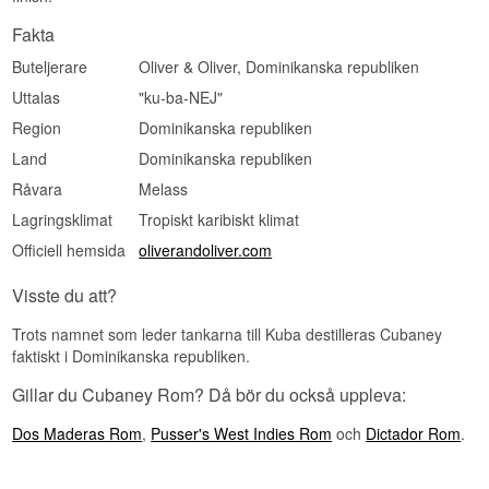
Fakta
Buteljerare
Oliver & Oliver, Dominikanska republiken
Uttalas
"ku-ba-NEJ"
Region
Dominikanska republiken
Land
Dominikanska republiken
Råvara
Melass
Lagringsklimat
Tropiskt karibiskt klimat
Officiell hemsida
oliverandoliver.com
Visste du att?
Trots namnet som leder tankarna till Kuba destilleras Cubaney
faktiskt i Dominikanska republiken.
Gillar du Cubaney Rom? Då bör du också uppleva:
Dos Maderas Rom
,
Pusser's West Indies Rom
och
Dictador Rom
.