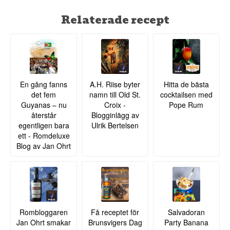
Relaterade recept
En gång fanns
A.H. Riise byter
Hitta de bästa
det fem
namn till Old St.
cocktailsen med
Guyanas – nu
Croix -
Pope Rum
återstår
Blogginlägg av
egentligen bara
Ulrik Bertelsen
ett - Romdeluxe
Blog av Jan Ohrt
Rombloggaren
Få receptet för
Salvadoran
Jan Ohrt smakar
Brunsvigers Dag
Party Banana