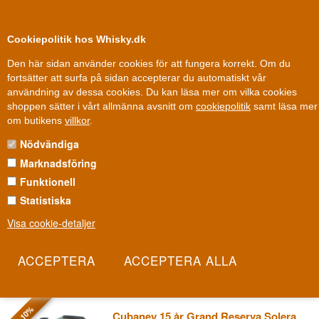
0
Kundklubb
Cookiepolitik hos Whisky.dk
Den här sidan använder cookies för att fungera korrekt. Om du
fortsätter att surfa på sidan accepterar du automatiskt vår
användning av dessa cookies. Du kan läsa mer om vilka cookies
100 % Danskägt
Ägt och drivet i Danmark
shoppen sätter i vårt allmänna avsnitt om
cookiepolitik
samt läsa mer
Rom
»
Destillerier / Romhus
»
Cubaney Rom
om butikens
villkor
.
Nödvändiga
CUBANEY ROM
Marknadsföring
Namnet låter som en hyllning till Kuba, men Cubaney destilleras
Funktionell
faktiskt i Dominikanska republiken. Det är en medveten nick till det
Statistiska
bredare karibiska romarvet snarare än ett påstående om kubanskt
Visa cookie-detaljer
ursprung, en stil som bygger på spanskinspirerad tradition.
Resultatet är en lätt, rund rom som hämtar inspiration brett från
regionen utan att försöka vara något den inte är.
Les mer
- 10%
Cubaney 15 år Grand Reserva Solera