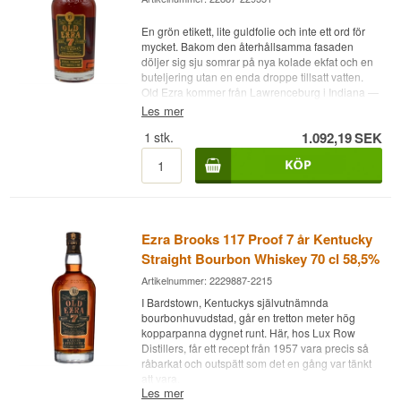
En grön etikett, lite guldfolie och inte ett ord för
mycket. Bakom den återhållsamma fasaden
döljer sig sju somrar på nya kolade ekfat och en
buteljering utan en enda droppe tillsatt vatten.
Old Ezra kommer från Lawrenceburg i Indiana —
en flodstad som en gång kallades Whiskey City,
Les mer
eftersom ingen annanstans i USA hanterade råg
1
stk.
1.092,19
SEK
riktigt som här.
Expertens beskrivning
Old Ezra 7 år Full Proof är en amerikansk Straight
Rye Whisky lagrad sju år på nya kolade
amerikanska ekfat och buteljerad vid 57%.
Ezra Brooks 117 Proof 7 år Kentucky
Flaskan kom ut i november 2022 som
Straight Bourbon Whiskey 70 cl 58,5%
rågmotsvarigheten till Old Ezra 7 år Kentucky
Artikelnummer: 2229887-2215
Straight Bourbon Whisky, som samma år utsågs
till bästa bourbon vid San Francisco World Spirits
I Bardstown, Kentuckys självutnämnda
Competition. Old Ezra är den kraftigaste grenen
bourbonhuvudstad, går en tretton meter hög
av Ezra Brooks-familjen, och rågversionen var
kopparpanna dygnet runt. Här, hos Lux Row
den första i sitt slag under namnet.
Distillers, får ett recept från 1957 vara precis så
råbarkat och outspätt som det en gång var tänkt
Whiskyn är destillerad och lagrad i Indiana hos
att vara.
Ross & Squibb Distillery — anläggningen som
Les mer
tidigare hette MGP — och buteljerad av Lux Row