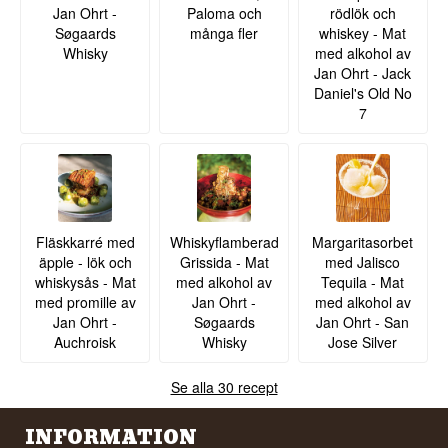
Jan Ohrt -
Paloma och
rödlök och
Søgaards
många fler
whiskey - Mat
Whisky
med alkohol av
Jan Ohrt - Jack
Daniel's Old No
7
Fläskkarré med
Whiskyflamberad
Margaritasorbet
äpple - lök och
Grissida - Mat
med Jalisco
whiskysås - Mat
med alkohol av
Tequila - Mat
med promille av
Jan Ohrt -
med alkohol av
Jan Ohrt -
Søgaards
Jan Ohrt - San
Auchroisk
Whisky
Jose Silver
Se alla 30 recept
INFORMATION