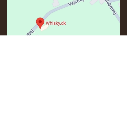
KONTAKT
Om du har frågor angående en beställning eller några
produkter kan du kontakta oss via e-post:
ordre@whisky.dk
eller tlf.:
+45 5210 6093
Med vänlig hälsning