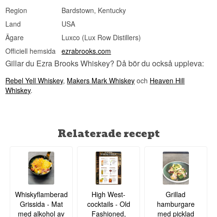
Region
Bardstown, Kentucky
Land
USA
Ägare
Luxco (Lux Row Distillers)
Officiell hemsida
ezrabrooks.com
Gillar du Ezra Brooks Whiskey? Då bör du också uppleva:
Rebel Yell Whiskey
,
Makers Mark Whiskey
och
Heaven Hill
Whiskey
.
Relaterade recept
Whiskyflamberad
High West-
Grillad
Grissida - Mat
cocktails - Old
hamburgare
med alkohol av
Fashioned,
med picklad