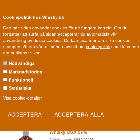
0
Kundklubb
Cookiepolitik hos Whisky.dk
Den här sidan använder cookies för att fungera korrekt. Om du
fortsätter att surfa på sidan accepterar du automatiskt vår
användning av dessa cookies. Du kan läsa mer om vilka cookies
Fri leverans
Fri frakt vid 899 dkk
shoppen sätter i vårt allmänna avsnitt om
cookiepolitik
samt läsa mer
Whisky
»
Whiskydestillerier
»
Ezra Brooks Whiskey
om butikens
villkor
.
Nödvändiga
EZRA BROOKS WHISKEY
Marknadsföring
Ezra Brooks föddes i Kentucky 1957 och har sedan dess burit
Funktionell
namnet vidare genom decennier av whiskeyhistoria. Idag görs den
Statistiska
i ett 1 600 kvadratmeter stort destilleri med en 13 meter hög
Visa cookie-detaljer
kopparpanna, mitt i själva bourbonens huvudstad.
Les mer
Old Ezra 7 år Full Proof Straight Rye
Whisky USA 57%
Artikelnummer: 22887-229551