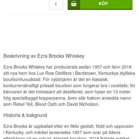
och ett stänk kryddad ek.
Distilling Company av två av Kentuckys mest
Se hela vårt sortiment av
Ezra Brooks
ansedda destillatfamiljer, först Ripy-familjen och
Eftersmak
sedan Medley-familjen. Märket bytte ägare flera
Lyssna på vår podd:
gånger genom åren, senast till Luxco 2006, och
Eftersmaken är kort till medellång, mjuk och lätt
sedan 2018 destilleras Ezra Brooks på familjens
sötaktig.
eget destilleri, Lux Row Distillers, i Bardstown,
Specifikationer
Kentucky – känt som bourbonens huvudstad.
Smaknoter
Namn: Ezra Brooks 80 Proof Kentucky Straight
Bourbon Whiskey
Beskrivning av Ezra Brooks Whiskey
Destilleri:
Lux Row Distillers
Näsa
Region/Land: Bardstown, Kentucky, USA
Ezra Brooks Whiskey har producerats sedan 1957 och fann 2018
Typ: Kentucky Straight Bourbon Whiskey
Doften är fyllig med karamell, vanilj och kryddad
ABV: 40 %
sitt nya hem hos Lux Row Distillers i Bardstown, Kentuckys idylliska
ek.
Storlek: 70 CL
bourbonhuvudstad. För nybörjaren är det en klassisk,
Smak
konkurrenskraftigt prissatt bourbon som fungerar bra i cocktails; för
Smakprofil
kännaren är det intressant att destilleriet, som hyser en 13 meter
Smaken är kraftfull med karamell, honung och
hög specialbyggd kopparpanna, även står bakom ansedda namn
Mjuk · Karamell · Rund · Sötaktig
tydlig ekkrydda.
som Rebel Yell, Blood Oath och David Nicholson.
Se hela vårt sortiment av
Ezra Brooks
Eftersmak
Historia & bakgrund
Eftersmaken är medellång till lång, varm och
kryddig.
Ezra Brooks är uppkallad efter en fiktiv gestalt, född och uppvuxen
i Kentucky, och märket lanserades 1957 som svar på tidens
Specifikationer
efterfrågan på en robust, klassisk bourbon. 2018 flyttade märket