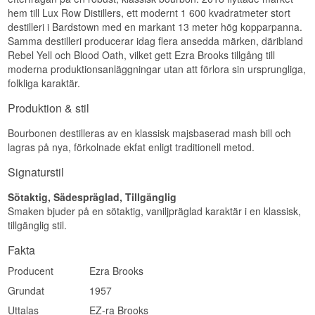
Namn: Ezra Brooks 99 Proof Kentucky Straight
hem till Lux Row Distillers, ett modernt 1 600 kvadratmeter stort
Bourbon Whiskey
destilleri i Bardstown med en markant 13 meter hög kopparpanna.
Destilleri:
Lux Row Distillers
Samma destilleri producerar idag flera ansedda märken, däribland
Region/Land: Bardstown, Kentucky, USA
Rebel Yell och Blood Oath, vilket gett Ezra Brooks tillgång till
Typ: Kentucky Straight Bourbon Whiskey
moderna produktionsanläggningar utan att förlora sin ursprungliga,
ABV: 49,5 %
folkliga karaktär.
Storlek: 70 CL
Smakprofil
Produktion & stil
Kraftfull · Kryddig · Karamell · Varm
Bourbonen destilleras av en klassisk majsbaserad mash bill och
lagras på nya, förkolnade ekfat enligt traditionell metod.
Se hela vårt sortiment av
Ezra Brooks
Lyssna på vår podd:
Signaturstil
Sötaktig, Sädespräglad, Tillgänglig
Smaken bjuder på en sötaktig, vaniljpräglad karaktär i en klassisk,
tillgänglig stil.
Fakta
Producent
Ezra Brooks
Grundat
1957
Uttalas
EZ-ra Brooks