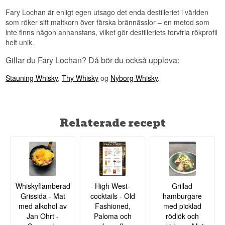
Fary Lochan är enligt egen utsago det enda destilleriet i världen
som röker sitt maltkorn över färska brännässlor – en metod som
inte finns någon annanstans, vilket gör destilleriets torvfria rökprofil
helt unik.
Gillar du Fary Lochan? Då bör du också uppleva:
Stauning Whisky
,
Thy Whisky
og
Nyborg Whisky
.
Relaterade recept
Whiskyflamberad
High West-
Grillad
Grissida - Mat
cocktails - Old
hamburgare
med alkohol av
Fashioned,
med picklad
Jan Ohrt -
Paloma och
rödlök och