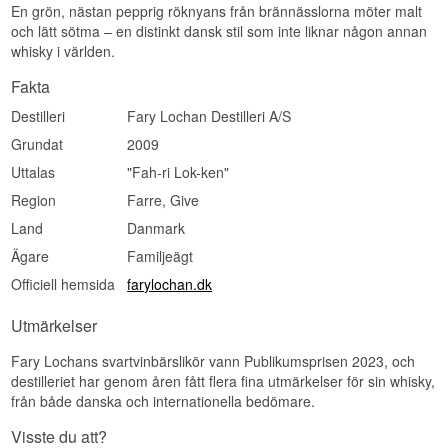
dokumentera destilleriets historia och för att dela
En grön, nästan pepprig röknyans från brännässlorna möter malt
sina allra första resultat.
och lätt sötma – en distinkt dansk stil som inte liknar någon annan
whisky i världen.
Fakta
Destilleri
Fary Lochan Destilleri A/S
Grundat
2009
Uttalas
"Fah-ri Lok-ken"
Region
Farre, Give
Land
Danmark
Ägare
Familjeägt
Officiell hemsida
farylochan.dk
Utmärkelser
Fary Lochans svartvinbärslikör vann Publikumsprisen 2023, och
destilleriet har genom åren fått flera fina utmärkelser för sin whisky,
från både danska och internationella bedömare.
Visste du att?