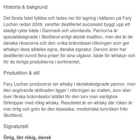
Namn: Fary Lochan 2010/2013 Höst Batch 01
Historia & bakgrund
Destilleri:
Fary Lochan
Fary Lochan arbetar med de fyra årstiderna som
Region/Land: Jylland, Danmark
ett kärnproduktionsprincip – vår, sommar, höst
Typ: Dansk Single Malt Whisky
Det första fatet fylldes och lades ner för lagring i källaren på Fary
och vinter – under filosofin att
ABV: 48%
Lochan redan 2009, varefter destilleriet successivt byggt upp ett
destillationssäsongen påverkar maltets karaktär.
Storlek: 50 CL
stadigt rykte både i Danmark och utomlands. Pannorna är
Ej kylfiltrerad: Ja
specialdesignade i Skottland enligt skotsk tradition, men det är de
Naturlig färg: Ja
danska råvarorna och den unika brännässel-rökningen som ger
Destillerad: 2010
whiskyn dess alldeles egna, danska signatur. Genom åren har
Buteljerad: 2013
destilleriet vunnit flera priser för sina utgåvor, både för whiskyn och
Smakprofil
för de övriga produkterna i sortimentet.
Ung · Frisk · Malt · Lätt
Produktion & stil
Investeringspotential
Fary Lochan producerar sin whisky i skotskdesignade pannor, men
Medel. En tidig årgång från Fary Lochan vid legal
den avgörande skillnaden ligger i rökningen av malten, som sker
minimumsgräns – sådana tidiga uttryck tenderar
över färska brännässlor istället för den torv man vanligtvis
att öka i intresse bland samlare när destilleriet
förknippar med rökig whisky. Resultatet är en whisky där röken är
etableras ytterligare.
mer örtig och grön än den klassiska, medicinska torvröken från
Visste du att?
Skottland.
En 3-årig Single Malt är vid den legala
Signaturstil
minimumsanständigheten för whisky i EU. Fary
Lochan buteljerade dessa tidiga uttryck för att
Örtig, lätt rökig, dansk