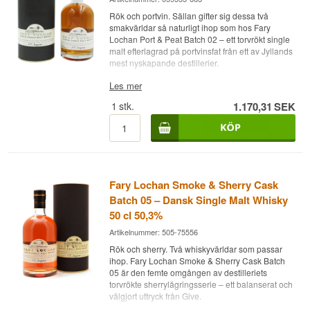
Rök och portvin. Sällan gifter sig dessa två
smakvärldar så naturligt ihop som hos Fary
Lochan Port & Peat Batch 02 – ett torvrökt single
malt efterlagrad på portvinsfat från ett av Jyllands
mest nyskapande destillerier.
Expertens beskrivning
Les mer
1
stk.
1.170,31
SEK
Fary Lochan Port & Peat Batch 02 är en Dansk
Single Malt Whisky buteljerad vid 54,3% i 50 cl.
Destillerad och lagrad vid Fary Lochan Distillery i
Give, Jylland. Whiskyn är efterlagrad på
portvinsfat och ej kylfiltrerad med naturlig färg. En
ovanlig kombination i danskt whisky: torvrökt malt
med portvinets mörka fruktighet.
Fary Lochan Smoke & Sherry Cask
Smaknoter
Batch 05 – Dansk Single Malt Whisky
50 cl 50,3%
Näsa
Artikelnummer: 505-75556
Rök, torkad frukt, portvin, plommon och en lätt
Rök och sherry. Två whiskyvärldar som passar
jordton.
ihop. Fary Lochan Smoke & Sherry Cask Batch
05 är den femte omgången av destilleriets
Smak
torvrökte sherrylägringsserie – ett balanserat och
välgjort uttryck från Give.
Torvrökt malt, svarta vinbär, mörk choklad och