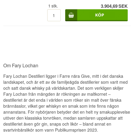
Medellång, frisk och mild med en lätt ektor.
1
stk.
3.904,69
SEK
Fary Lochan 2010/2013 Höst Batch 01 är en
Sommarens destillationer i Danmark sker vid
Dansk Single Malt Whisky buteljerad vid 48% i
högre temperaturer än andra årstider – jäsningen
Specifikationer
50 cl. Destillerad hösten 2010 och lagrad i tre år
går snabbare och ger typiskt ett friskare, lättare
vid Fary Lochan Distillery i Give, Jylland.
destillat med mer esteriga, fruktigare toner.
Namn: Fary Lochan Vår 2010/2014 Batch 01
Buteljerats 2013. Ej kylfiltrerad med naturlig färg.
Destilleri:
Fary Lochan
Ett historiskt dokument från destilleriets tidiga
Region/Land: Jylland, Danmark
dagar.
Typ: Dansk Single Malt Whisky
ABV: 47%
Smaknoter
Storlek: 50 CL
Ej kylfiltrerad: Ja
Näsa
Naturlig färg: Ja
Om Fary Lochan
Destillerad: 2010
Ungt malt, frisk ek, lätta blomtoner och vanilj.
Buteljerad: 2014
Fary Lochan Destilleri ligger i Farre nära Give, mitt i det danska
Smak
Smakprofil
landskapet, och är ett av de familjeägda destillerier som varit med
Maltig, lätt fruktig, frisk ek och en ung
och satt dansk whisky på världskartan. Det som verkligen skiljer
Fruktig · Honung · Len · Delikat
spiritnotering.
Fary Lochan från mängden är rökningen av maltkornet –
Investeringspotential
destilleriet är det enda i världen som röker sin malt över färska
Eftersmak
brännässlor, vilket ger whiskyn en smak som inte finns någon
Medel. En tidig årgång från Fary Lochan med
Kort till medellång, frisk och lätt med en mild
annanstans. För nybörjaren betyder det en helt ny smakupplevelse
vintage 2010 och begränsat antal flaskor.
ektor.
utöver den klassiska torvröken, medan samlaren uppskattar att
Sådana tidiga uttryck tenderar att öka i värde när
destilleriet etablerar sig ytterligare.
destilleriet även gör gin, snaps och likör – bland annat en
Specifikationer
svartvinbärslikör som vann Publikumsprisen 2023.
Visste du att?