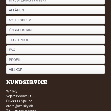
INVESTERING I WHISKY
AFFÄREN
NYHETSBREV
ÖNSKELISTAN
TRUSTPILOT
FAQ
PROFIL
VILLKOR
KUNDSERVICE
Whisky
Vejstruprødvej 15
DK-6093 Sjølund
ordre@whisky.dk
Tlf. +45 5210 6093