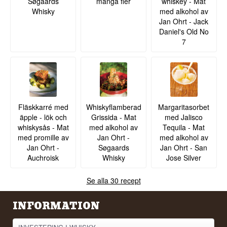
Søgaards
många fler
whiskey - Mat
Whisky
med alkohol av
Jan Ohrt - Jack
Daniel's Old No
7
Fläskkarré med
Whiskyflamberad
Margaritasorbet
äpple - lök och
Grissida - Mat
med Jalisco
whiskysås - Mat
med alkohol av
Tequila - Mat
med promille av
Jan Ohrt -
med alkohol av
Jan Ohrt -
Søgaards
Jan Ohrt - San
Auchroisk
Whisky
Jose Silver
Se alla 30 recept
INFORMATION