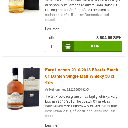
Smakprofil
ger whiskyn tropisk frukt och sockerrörstonerna.
Lätt och frisk malt, citrus, vit persika och mild
år senare buteljerades resultatet som Batch 01.
vanilj.
En tidig och rar årgång från ett destilleri som
Fruktig · Len · Säsong · Honung
sedan dess växt till ett av Danmarks mest
Eftersmak
Visste du att?
respekterade.
Kort till medellång, frisk och lätt fruktig med en
Expertens beskrivning
Les mer
Fary Lochan publicerar inte alltid exakta
mild ekton.
destillationsdatum för säsongsbatcher – men
1
stk.
3.904,69
SEK
Fary Lochan Vår 2010/2014 Batch 01 är en
höstdestillationer sker typiskt i oktober–november
Specifikationer
Dansk Single Malt Whisky buteljerad vid 47% i
när temperaturen sjunker och jäsningen sker i ett
50 cl. Destillerad 2010 och lagrad vid Fary
saktare tempo.
Namn: Fary Lochan Sommar 2010/2015 Batch
Lochan Distillery i Give, Jylland. Buteljerats 2014.
01
Ej kylfiltrerad med naturlig färg. En tidigt uttryck
Destilleri:
Fary Lochan
från destilleriets säsongsbaserade produktion.
Region/Land: Jylland, Danmark
Fary Lochan 2010/2013 Efterår Batch
Typ: Dansk Single Malt Whisky
Smaknoter
ABV: 46%
01 Danish Single Malt Whisky 50 cl
Storlek: 50 CL
Näsa
48%
Ej kylfiltrerad: Ja
Naturlig färg: Ja
Artikelnummer: 22227865482-5
Lätt fruktig, honung, varm ek och en delikat
Destillerad: 2010
blomton.
Tre år. Precis på gränsen av laglig whisky. Fary
Buteljerad: 2015
Lochan 2010/2013 Höst Batch 01 är ett av
Smak
destilleriets första uttryck – buteljerat 2013 från
Smakprofil
destillation 2010, då destilleriet ännu var i sin
Krämig malt, frisk frukt, vanilj och mild ek.
linda.
Frisk · Fruktig · Lätt · Blomig
Eftersmak
Expertens beskrivning
Les mer
Visste du att?