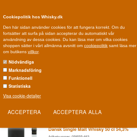
0
Kundklubb
Cookiepolitik hos Whisky.dk
Den här sidan använder cookies för att fungera korrekt. Om du
fortsätter att surfa på sidan accepterar du automatiskt vår
användning av dessa cookies. Du kan läsa mer om vilka cookies
Leverans från 79 kr.
1-3 arbetsdagar
shoppen sätter i vårt allmänna avsnitt om
cookiepolitik
samt läsa mer
Whisky
»
Whiskydestillerier
»
Fary Lochan Whisky
om butikens
villkor
.
Nödvändiga
FARY LOCHAN WHISKY
Marknadsföring
Mitt i den danska myllan röks maltkorn över färska brännässlor –
Funktionell
en metod inget annat destilleri i världen använder. Fary Lochan är
Statistiska
beviset på att dansk whisky kan ha en alldeles egen, omisskännlig
Visa cookie-detaljer
röst.
Les mer
Fary Lochan Port & Peat Batch 02
Dansk Single Malt Whisky 50 cl 54,3%
Artikelnummer: 059555-663