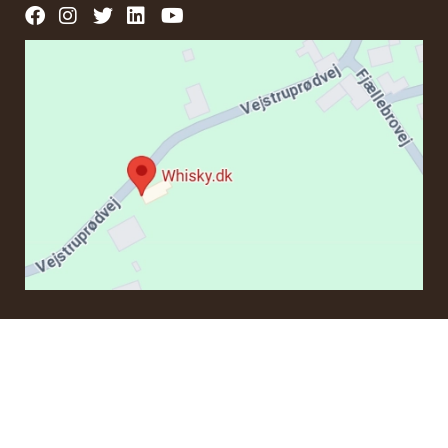
KONTAKT
Om du har frågor angående en beställning eller några
produkter kan du kontakta oss via e-post:
ordre@whisky.dk