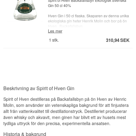
Spirit of Hven Backafallsbyn Ekologisk Svenska
Gin 50 cl 40%
Hven Gin i 50 cl flaska. Skaparen av denna unika
ekologiska gin heter Henrik Molin och bor på ön
Hven , Backafallsbyn
Les mer
Distillery: Spirit of Hven
1
stk.
310,94
SEK
Land: Sverige
Typ: Swedish Gin
Alc. styrka: 40 %
50 cl.
Övrigt: Ekologisk
Beskrivning av Spirit of Hven Gin
Spirit of Hven destilleras på Backafallsbyn på ön Hven av Henric
Molin, som använder sin vetenskapliga bakgrund för att finjustera
allt från vattenkvalitet till destillationstryck. Destilleriet producerar
även whisky och akvavit, men ginen har blivit ett av husets mest
tydliga uttryck för den precisa, experimentella ansatsen.
Historia & bakgrund