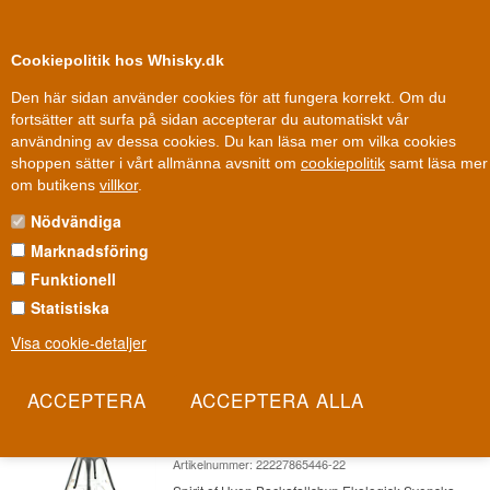
0
Kundklubb
Cookiepolitik hos Whisky.dk
Den här sidan använder cookies för att fungera korrekt. Om du
fortsätter att surfa på sidan accepterar du automatiskt vår
användning av dessa cookies. Du kan läsa mer om vilka cookies
Fri leverans
Fri frakt vid 899 dkk
shoppen sätter i vårt allmänna avsnitt om
cookiepolitik
samt läsa mer
Gin
»
Gin varumärken
»
Spirit of Hven Gin
om butikens
villkor
.
Nödvändiga
SPIRIT OF HVEN GIN
Marknadsföring
Spirit of Hven kommer från den lilla ön Hven i Öresund, där en före
Funktionell
detta partikelfysiker bytte laboratoriet mot ett destilleri. Det är gin
Statistiska
med ett vetenskapligt precisionsöga på hantverket.
Visa cookie-detaljer
Les mer
Spirit of Hven Backafallsbyn
Ekologisk Svenska Gin 50 cl 40%
Artikelnummer: 22227865446-22