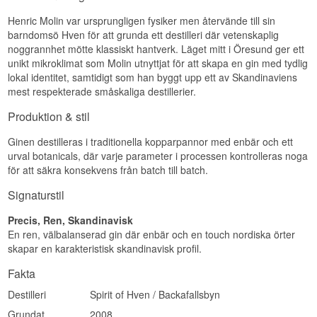
Henric Molin var ursprungligen fysiker men återvände till sin
barndomsö Hven för att grunda ett destilleri där vetenskaplig
noggrannhet mötte klassiskt hantverk. Läget mitt i Öresund ger ett
unikt mikroklimat som Molin utnyttjat för att skapa en gin med tydlig
lokal identitet, samtidigt som han byggt upp ett av Skandinaviens
mest respekterade småskaliga destillerier.
Produktion & stil
Ginen destilleras i traditionella kopparpannor med enbär och ett
urval botanicals, där varje parameter i processen kontrolleras noga
för att säkra konsekvens från batch till batch.
Signaturstil
Precis, Ren, Skandinavisk
En ren, välbalanserad gin där enbär och en touch nordiska örter
skapar en karakteristisk skandinavisk profil.
Fakta
Destilleri
Spirit of Hven / Backafallsbyn
Grundat
2008