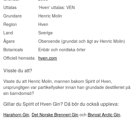
Uttalas
'Hven' uttalas: VEN
Grundare
Henric Molin
Region
Hven
Land
Sverige
Ägare
Oberoende (grundat och ägt av Henric Molin)
Botanicals
Enbär och nordiska örter
Officiell hemsida
hven.com
Visste du att?
Visste du att Henric Molin, mannen bakom Spirit of Hven,
ursprungligen var partikelfysiker innan han grundade destilleriet på
sin barndomsö?
Gillar du Spirit of Hven Gin? Då bör du också uppleva:
Harahorn Gin
,
Det Norske Brenneri Gin
och
Bivrost Arctic Gin
.