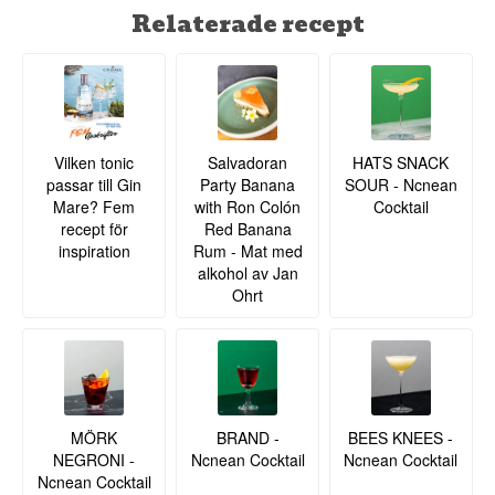
Relaterade recept
Vilken tonic
Salvadoran
HATS SNACK
passar till Gin
Party Banana
SOUR - Ncnean
Mare? Fem
with Ron Colón
Cocktail
recept för
Red Banana
inspiration
Rum - Mat med
alkohol av Jan
Ohrt
MÖRK
BRAND -
BEES KNEES -
NEGRONI -
Ncnean Cocktail
Ncnean Cocktail
Ncnean Cocktail