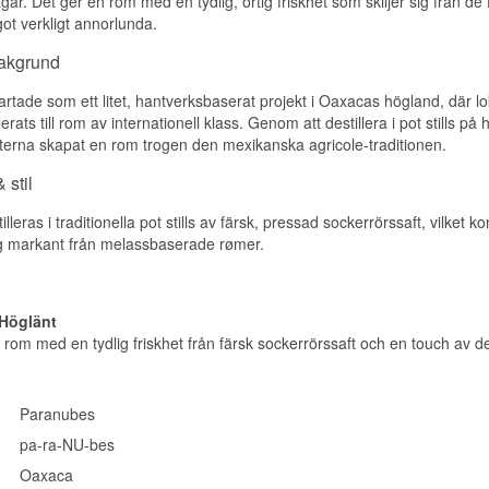
r. Det ger en rom med en tydlig, örtig friskhet som skiljer sig från de f
Smaknoter
got verkligt annorlunda.
Doft
bakgrund
Rå, färsk sockerrörsjuice exploderar ur glaset tillsammans med 
rtade som ett litet, hantverksbaserat projekt i Oaxacas högland, där lo
aprikos.
llerats till rom av internationell klass. Genom att destillera i pot stills 
erna skapat en rom trogen den mexikanska agricole-traditionen.
Smak
 stil
Silkeslen och söt med färsk sockerrörsjuice, grön oliv och vilda ör
av nybakat majsbröd och torkade fikon.
leras i traditionella pot stills av färsk, pressad sockerrörssaft, vilket
Eftersmak
ig markant från melassbaserade rømer.
Fruktig med banan och ananas, där ett stråk av chili dyker upp 
med lime.
 Höglänt
Specifikationer
n rom med en tydlig friskhet från färsk sockerrörssaft och en touch av
Namn: Paranubes Oaxaca
Destilleri:
Paranubes
Region/Land: Mexiko
Paranubes
Typ: Rom
ABV: 54%
pa-ra-NU-bes
Storlek: 70 CL
Ej kylfiltrerad: Ja
Oaxaca