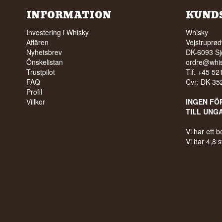
INFORMATION
KUND
Investering i Whisky
Whisky
Affären
Vejstruprød
Nyhetsbrev
DK-6093 Sj
Önskelistan
ordre@whis
Trustpilot
Tlf. +45 5
FAQ
Cvr: DK-3
Profil
Villkor
INGEN FÖ
TILL UNG
Vi har ett
Vi har 4,8 