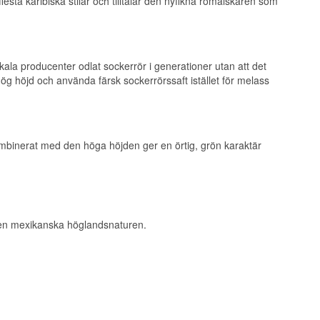
lesta karibiska stilar och tilltalar den nyfikna romälskaren som
mynta och mogen
kala producenter odlat sockerrör i generationer utan att det
på hög höjd och använda färsk sockerrörssaft istället för melass
ter, kompletterad
 kombinerat med den höga höjden ger en örtig, grön karaktär
om man kombinerar
 den mexikanska höglandsnaturen.