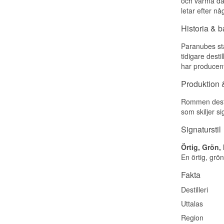
och varma daga
letar efter nå
Historia & 
Paranubes sta
tidigare desti
har producent
Produktion &
Rommen destil
som skiljer s
Signaturstil
Örtig, Grön,
En örtig, grö
Fakta
Destilleri
Uttalas
Region