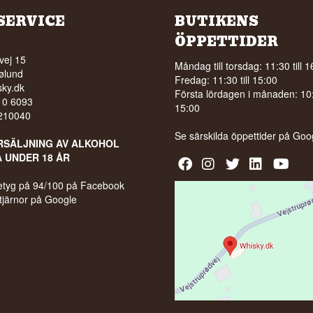
SERVICE
BUTIKENS
ÖPPETTIDER
vej 15
Måndag till torsdag: 11:30 till 1
ølund
Fredag: 11:30 till 15:00
ky.dk
Första lördagen i månaden: 10:0
210 6093
15:00
5210040
Se särskilda öppettider på
Goo
RSÄLJNING AV ALKOHOL
A UNDER 18 ÅR
 betyg på 94/100 på Facebook
stjärnor på Google