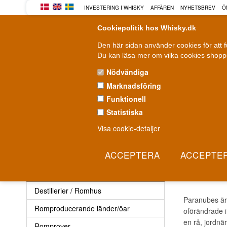
INVESTERING I WHISKY
AFFÄREN
NYHETSBREV
Ö
Cookiepolitik hos Whisky.dk
Den här sidan använder cookies för att 
Du kan läsa mer om vilka cookies shoppe
Nödvändiga
Marknadsföring
WHISKY
ROM
GIN
Funktionell
Statistiska
Leverans från 79 kr.
F
1-3 arbetsdagar
Visa cookie-detaljer
Rom
»
Destillerier / Romhus
»
Paranubes Rom
PARA
Rom
Destillerier / Romhus
Paranubes är 
Romproducerande länder/öar
oförändrade i
en rå, jordnä
Romprover