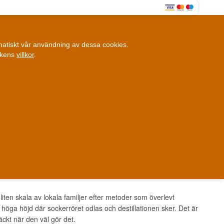
0
omatiskt vår användning av dessa cookies.
0,00 SEK
ikens
villkor
.
Kundklubb
ANDRA SAKER
BLOGG
Fysisk butik
et i Danmark
Danmark
ten skala av lokala familjer efter metoder som överlevt
öga höjd där sockerröret odlas och destillationen sker. Det är
ckt när den väl gör det.