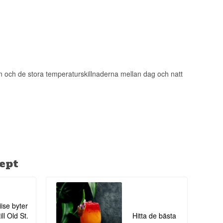
ime
en och de stora temperaturskillnaderna mellan dag och natt
ah Kuper, en av
n samma fokus på
ambitiösa
ept
iise byter
ll Old St.
Hitta de bästa