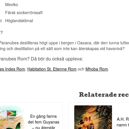
Naturlig färg: Ja
Mexiko
Destillationsmetod: Kopparkolonndestillation
Serveringsförslag: Rent i rumstemperatur eller i en cocktail med l
Färsk sockerrörssaft
Smakprofil
t
Höglandsklimat
Rustik · Fruktig · Örtig · Kraftfull · Autentisk
t?
Visste du att?
 Paranubes destilleras högt uppe i bergen i Oaxaca, där den tunna luft
Paranubes grundades av Jose Luis Carrera tillsammans med Jud
ing och destillation på ett sätt som inte kan återskapas vid havsnivå?
männen bakom den ansedda mezcalserien Vago, vilket ger rome
hantverk och lokalt ursprung som man känner igen från den mest 
aranubes Rom? Då bör du också uppleva:
mezcalproduktionen.
es Indes Rom
,
Habitation St. Etienne Rom
och
Mhoba Rom
.
Se hela vårt utbud av
Paranubes
Relaterade rec
En gång fanns
A.H. R
det fem Guyanas
namn ti
– nu återstår