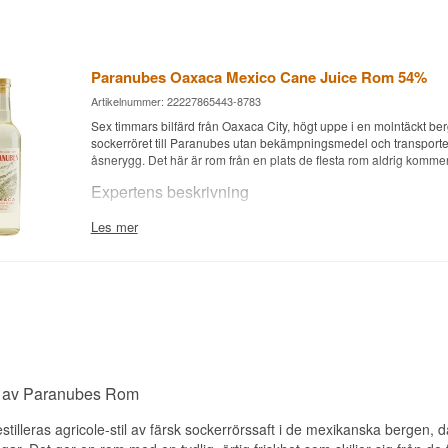
Paranubes Oaxaca Mexico Cane Juice Rom 54%
Artikelnummer: 22227865443-8783
Sex timmars bilfärd från Oaxaca City, högt uppe i en molntäckt be
sockerröret till Paranubes utan bekämpningsmedel och transporte
åsnerygg. Det här är rom från en plats de flesta rom aldrig kommer
Expertens beskrivning
Paranubes Oaxaca är en Mexikansk Rom destillerad av färsk sock
Les mer
buteljerad vid 54%.
Romen produceras i Sierra Mazateca-bergen i norra Oaxaca av tr
generationens mästardestillatör Jose Luis Carrera, som odlar sitt 
konstgödsel eller bekämpningsmedel. Juicen pressas färsk och jäse
innan den destilleras på en kopparkolonnstill som eldas med det u
sockerrörsfibret. Romen destilleras till styrka utan att något varken t
bort.
Stilen ligger någonstans mellan den gröna, gräsiga karaktären ho
g av Paranubes Rom
och den mer rustika, funkiga profilen hos cachaça, vilket gör Para
som tydligt smakar av sin ursprungsplats snarare än att följa en fas
tilleras agricole-stil av färsk sockerrörssaft i de mexikanska bergen, dä
mall.