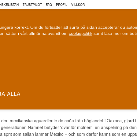
NSKELISTAN
TRUSTPILOT
FAQ
PROFIL
VILLKOR
fungera korrekt. Om du fortsätter att surfa på sidan accepterar du aut
n sätter i vårt allmänna avsnitt om
cookiepolitik
samt läsa mer om but
COGNAC
VIN
ÖL
ri leverans
100 % Danskägt
Fri frakt vid 899 dkk
Ägt och driv
NUBES ROM
den mexikanska aguardiente de caña från höglandet i Oaxaca, gjord i li
 generationer. Namnet betyder 'ovanför molnen', en anspelning på den h
ra sprit som sällan lämnar Mexiko – och som därför känns som en upptä