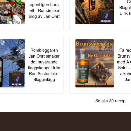
Cr
egentligen bara
Bloggi
ett - Romdeluxe
Ulrik 
Blog av Jan Ohrt
Rombloggaren
Få rec
Jan Ohrt smakar
Brunsv
det nuvarande
med A 
flaggskeppet från
Spirit
Ron Sostenible -
alkoh
Blogginlägg
Jan
Se alla 30 recept