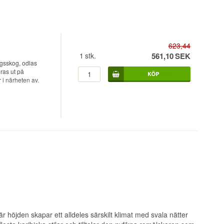
623,44
1
stk.
561,10
SEK
rgsskog, odlas
ras ut på
 i närheten av.
errörsjuice och
edje
eget sockerrör utan
r vilt i grankar
ttjänta
illsätts eller tas
s rhum agricole
nubes till en rom
t internationell
r höjden skapar ett alldeles särskilt klimat med svala nätter