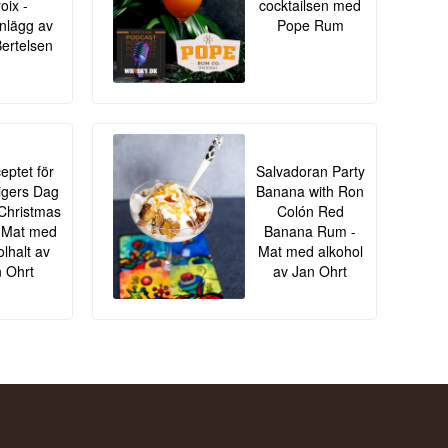
oix -
cocktailsen med
nlägg av
Pope Rum
Bertelsen
eptet för
Salvadoran Party
igers Dag
Banana with Ron
Christmas
Colón Red
 - Mat med
Banana Rum -
olhalt av
Mat med alkohol
 Ohrt
av Jan Ohrt