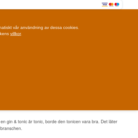
0
omatiskt vår användning av dessa cookies.
0,00 SEK
ikens
villkor
.
Kundklubb
ANDRA SAKER
BLOGG
Fysisk butik
et i Danmark
Danmark
n gin & tonic är tonic, borde den tonicen vara bra. Det låter
erbranschen.