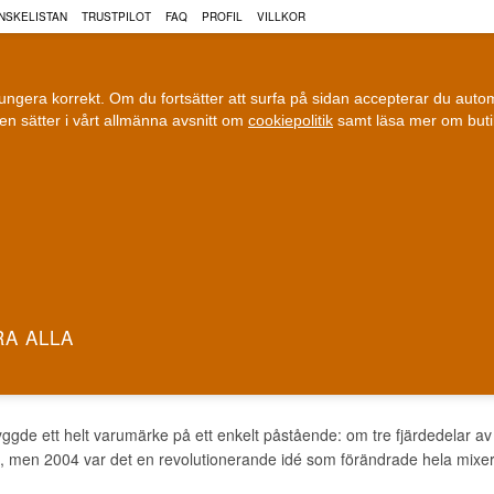
NSKELISTAN
TRUSTPILOT
FAQ
PROFIL
VILLKOR
fungera korrekt. Om du fortsätter att surfa på sidan accepterar du aut
n sätter i vårt allmänna avsnitt om
cookiepolitik
samt läsa mer om but
COGNAC
VIN
ÖL
ri leverans
100 % Danskägt
Fri frakt vid 899 dkk
Ägt och driv
R TREE TONIC
ggde ett helt varumärke på ett enkelt påstående: om tre fjärdedelar av e
ag, men 2004 var det en revolutionerande idé som förändrade hela mix