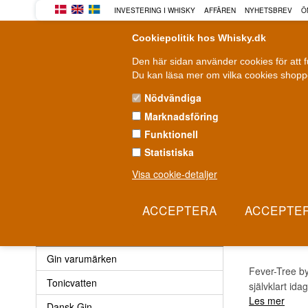
INVESTERING I WHISKY
AFFÄREN
NYHETSBREV
Ö
Cookiepolitik hos Whisky.dk
Den här sidan använder cookies för att 
Du kan läsa mer om vilka cookies shoppe
Nödvändiga
Marknadsföring
WHISKY
ROM
GIN
Funktionell
Statistiska
Leverans från 79 kr.
F
1-3 arbetsdagar
Visa cookie-detaljer
Gin
»
Tonicvatten
»
Fever Tree Tonic
FEVE
Gin
Gin varumärken
Fever-Tree by
Tonicvatten
självklart id
Les mer
Dansk Gin