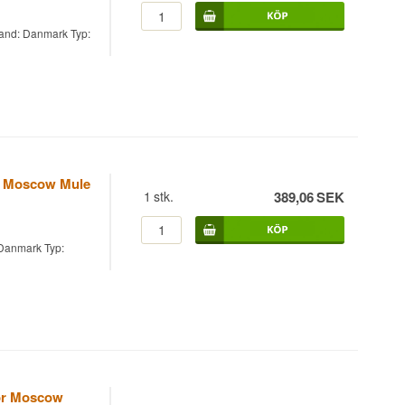
Land: Danmark Typ:
ör Moscow Mule
1
stk.
389,06
SEK
Danmark Typ:
för Moscow