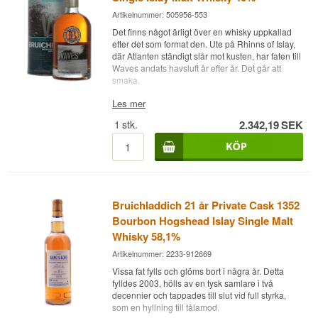
Artikelnummer: 505956-553
Det finns något ärligt över en whisky uppkallad
efter det som format den. Ute på Rhinns of Islay,
där Atlanten ständigt slår mot kusten, har faten till
Waves andats havsluft år efter år. Det går att
smaka.
Expertens beskrivning
Les mer
1
stk.
2.342,19
SEK
Bruichladdich Waves 2nd Edition är en Islay
Single Malt Scotch Whisky lagrad på bourbonfat
med efterlagring på madeirafat, buteljerad vid 46
%.
Waves hör till Bruichladdichs multi-vintage-serie,
sammansatt av Jim McEwan under hans tid som
Bruichladdich 21 år Private Cask 1352
master distiller. Det är en lätt till medelrökt Islay-
malt där bourbonfat lägger grunden med vanilj,
Bourbon Hogshead Islay Single Malt
malt och ljus säd, medan madeiraefterlagringen
Whisky 58,1%
drar in russin, mörk frukt och ett stråk vinkrydda.
Artikelnummer: 2233-912669
Andra utgåvan slopade åldersangivelsen som
Vissa fat fylls och glöms bort i några år. Detta
den första hade och kom i ny förpackning, men
fylldes 2003, hölls av en tysk samlare i två
filosofin är densamma: att visa Islays mjukare,
decennier och tappades till slut vid full styrka,
renare sida. Torven ligger som en lugn underton
som en hyllning till tålamod.
snarare än en smäll, och drammen blir mer