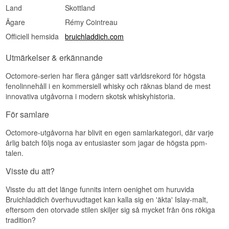
Land
Skottland
Ägare
Rémy Cointreau
Officiell hemsida
bruichladdich.com
Utmärkelser & erkännande
Octomore-serien har flera gånger satt världsrekord för högsta
fenolinnehåll i en kommersiell whisky och räknas bland de mest
innovativa utgåvorna i modern skotsk whiskyhistoria.
För samlare
Octomore-utgåvorna har blivit en egen samlarkategori, där varje
årlig batch följs noga av entusiaster som jagar de högsta ppm-
talen.
Visste du att?
Visste du att det länge funnits intern oenighet om huruvida
Bruichladdich överhuvudtaget kan kalla sig en 'äkta' Islay-malt,
eftersom den otorvade stilen skiljer sig så mycket från öns rökiga
tradition?