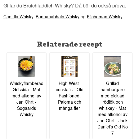
Gillar du Bruichladdich Whisky? Då bör du också prova:
Caol Ila Whisky
,
Bunnahabhain Whisky
og
Kilchoman Whisky
.
Relaterade recept
Whiskyflamberad
High West-
Grillad
Grissida - Mat
cocktails - Old
hamburgare
med alkohol av
Fashioned,
med picklad
Jan Ohrt -
Paloma och
rödlök och
Søgaards
många fler
whiskey - Mat
Whisky
med alkohol av
Jan Ohrt - Jack
Daniel's Old No
7