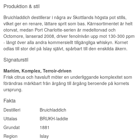
som husets fasta, återkommande uttryck.
Destilleri:
Bruichladdich
Produktion & stil
Region/Land: Islay, Skottland
Se hela vårt utbud av
Bruichladdich
Typ: Islay Single Malt Scotch Whisky
Bruichladdich destillerar i några av Skottlands högsta pot stills,
Ålder: 6 år
Lyssna på vår podd:
vilket ger en renare, lättare sprit som bas. Kärnsortimentet är helt
ABV: 61,6%
Storlek: 70 CL
otorvat, medan Port Charlotte-serien är medeltorvad och
Destillationsmetod: Dubbeldestillerad
Octomore, lanserad 2008, driver fenolnivån upp mot 130-300 ppm
Destillerad: 2001
- långt över alla andra kommersiellt tillgängliga whiskyn. Kornet
Buteljerad: 2007
odlas till stor del på Islay självt, spårbart till den enskilda åkern.
Smakprofil
Signaturstil
Rökig · Maritim · Kryddig · Kraftfull
Maritim, Komplex, Terroir-driven
Visste du att?
Frisk citrus och havsluft möter en underliggande komplexitet som
förändras märkbart från årgång till årgång beroende på kornets
PC6 buteljerades bara sex år efter att
ursprung.
Bruichladdich återuppstod som destilleri 2001,
och hör till de tidigaste Port Charlotte-
Fakta
utgivningarna som satte kursen för hela serien.
Destilleri
Bruichladdich
Se hela vårt utbud av
Bruichladdich
Uttalas
BRUKH-laddie
Lyssna på vår podd:
Grundat
1881
Region
Islay