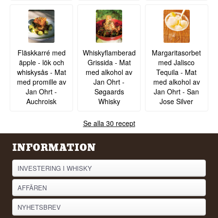
Fläskkarré med
Whiskyflamberad
Margaritasorbet
äpple - lök och
Grissida - Mat
med Jalisco
whiskysås - Mat
med alkohol av
Tequila - Mat
med promille av
Jan Ohrt -
med alkohol av
Jan Ohrt -
Søgaards
Jan Ohrt - San
Auchroisk
Whisky
Jose Silver
Se alla 30 recept
INFORMATION
INVESTERING I WHISKY
AFFÄREN
NYHETSBREV