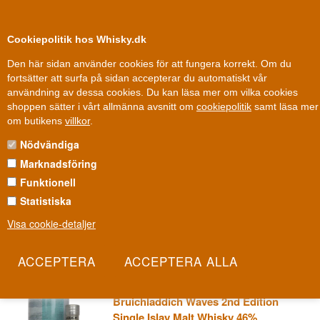
0
Kundklubb
Cookiepolitik hos Whisky.dk
Den här sidan använder cookies för att fungera korrekt. Om du
fortsätter att surfa på sidan accepterar du automatiskt vår
användning av dessa cookies. Du kan läsa mer om vilka cookies
100 % Danskägt
Ägt och drivet i Danmark
shoppen sätter i vårt allmänna avsnitt om
cookiepolitik
samt läsa mer
Whisky
»
Whiskydestillerier
»
Bruichladdich whisky
om butikens
villkor
.
Nödvändiga
BRUICHLADDICH WHISKY
Marknadsföring
Bruichladdich är destilleriet som envisas med att göra nästan allt
Funktionell
annorlunda än sina grannar på Islay - från det närmast besatta
Statistiska
fokuset på terroir till Octomore, världens mest torvade whisky.
Visa cookie-detaljer
'Laddie', som den kärleksfullt kallas, delar minst sagt vattnen, och
det är precis meningen.
Les mer
Bruichladdich Waves 2nd Edition
Single Islay Malt Whisky 46%