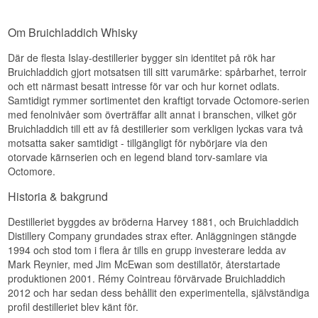
Den unga åldern kombinerad med den höga
Medellång med honung, mjukt spannmål och ett
Se hela vårt utbud av
Octomore
styrkan ger en rå, intensiv torvkaraktär som skiljer
lätt salt avslut som påminner om Islays kustlinje.
Om Bruichladdich Whisky
Lyssna på vår podd:
sig från de senare, mer avrundade Port
Specifikationer
Charlotte-utgivningarna med längre lagringstid.
Där de flesta Islay-destillerier bygger sin identitet på rök har
Bruichladdich gjort motsatsen till sitt varumärke: spårbarhet, terroir
Smaknoter
Namn: The Classic Laddie Scottish Barley
och ett närmast besatt intresse för var och hur kornet odlats.
Destilleri:
Bruichladdich
Samtidigt rymmer sortimentet den kraftigt torvade Octomore-serien
Region/Land: Islay, Skottland
Doft
Typ: Islay Single Malt Scotch Whisky
med fenolnivåer som överträffar allt annat i branschen, vilket gör
ABV: 50%
Direkt torvrök och havssalt, med en ung, kornig
Bruichladdich till ett av få destillerier som verkligen lyckas vara två
Storlek: 70 CL
sötma och en aning citrus under röken.
motsatta saker samtidigt - tillgängligt för nybörjare via den
Fattyp: Amerikanska ekfat
otorvade kärnserien och en legend bland torv-samlare via
Smak
Ej kylfiltrerad: Ja
Octomore.
Naturlig färg: Ja
Kraftfull och rå med intensiv torv, svartpeppar och
Destillationsmetod: Dubbeldestillerad
Historia & bakgrund
en fet, oljig textur som bärs av den höga
EAN nr.: 5055807416948
alkoholstyrkan.
Smakprofil
Destilleriet byggdes av bröderna Harvey 1881, och Bruichladdich
Eftersmak
Distillery Company grundades strax efter. Anläggningen stängde
Fruktig · Blommig · Mjuk · Maritim
1994 och stod tom i flera år tills en grupp investerare ledda av
Lång och rökig med ett torrt, askpräglat avslut
Visste du att?
Mark Reynier, med Jim McEwan som destillatör, återstartade
och en ihållande värme.
produktionen 2001. Rémy Cointreau förvärvade Bruichladdich
Specifikationer
The Classic Laddie är den enda whiskyn i
2012 och har sedan dess behållit den experimentella, självständiga
Bruichladdichs sortiment som inte bär ett årtal
profil destilleriet blev känt för.
eller en åldersdeklaration, just för att den är tänkt
Namn: Port Charlotte PC6