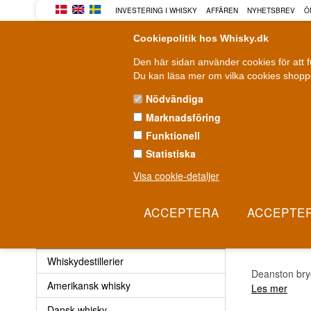
INVESTERING I WHISKY
AFFÄREN
NYHETSBREV
Ö
Cookiepolitik hos Whisky.dk
Den här sidan använder cookies för att 
Du kan läsa mer om vilka cookies shoppe
Nödvändiga
Marknadsföring
WHISKY
ROM
GIN
Funktionell
Statistiska
Leverans från 79 kr.
F
1-3 arbetsdagar
Visa cookie-detaljer
Whisky
»
Whiskydestillerier
»
Deanston whisky
DEAN
Whisky
Whiskydestillerier
Deanston bryg
Amerikansk whisky
Les mer
Dansk whisky