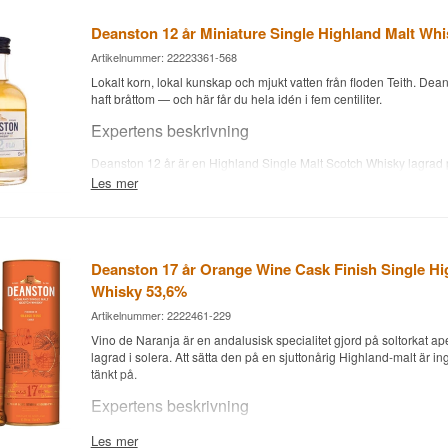
Deanston 12 år Miniature Single Highland Malt Whi
Artikelnummer: 22223361-568
Lokalt korn, lokal kunskap och mjukt vatten från floden Teith. Dean
haft bråttom — och här får du hela idén i fem centiliter.
Expertens beskrivning
Deanston 12 år är en Highland Single Malt Scotch Whisky lagrad 
och buteljerad på 46,3 % utan kylfiltrering och utan färgtillsats i en 
Les mer
Destilleriet ligger i en ombyggd bomullsspinneri från 1785 vid Do
destillerat sedan mitten av 1960-talet. Vattnet kommer från floden T
som också driver destilleriets vattenkraftverk. Deanston lade om st
sedan: upp i styrka till 46,3 %, ingen kylfiltrering och ingen karame
Deanston 17 år Orange Wine Cask Finish Single Hi
nya stilen du får i den här miniatyren.
Whisky 53,6%
Smaknoter
Artikelnummer: 2222461-229
Vino de Naranja är en andalusisk specialitet gjord på soltorkat ap
Doft
lagrad i solera. Att sätta den på en sjuttonårig Highland-malt är 
tänkt på.
Honung och malt först, sedan färskt äpple, vanilj och en lätt spann
Expertens beskrivning
Smak
Deanston 17 år Orange Wine Cask Finish är en Highland Single 
Les mer
Mjuk och fyllig för sin styrka. Honung, ingefära och mältat korn, m