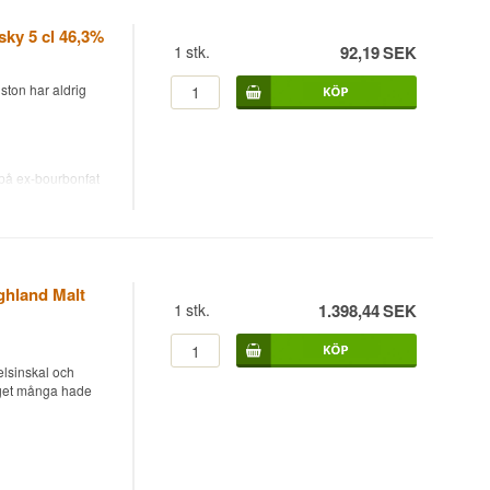
sky 5 cl 46,3%
1
stk.
92,19
SEK
ston har aldrig
på ex-bourbonfat
5 cl miniatyr.
une och har
eith strax utanför,
ilen för några år
llfärg. Det är den
ghland Malt
1
stk.
1.398,44
SEK
elsinskal och
inget många hade
målig ton.
Malt Scotch Whisky
ed en krämig textur