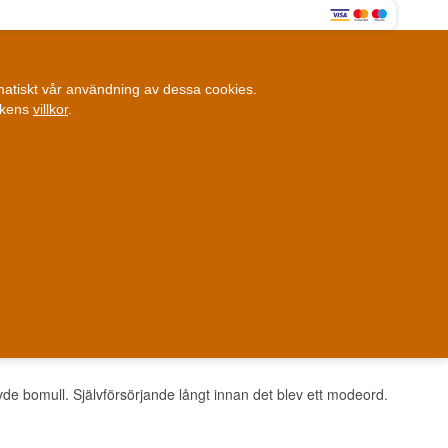
0
omatiskt vår användning av dessa cookies.
0,00 SEK
ikens
villkor
.
Kundklubb
ANDRA SAKER
BLOGG
Fysisk butik
et i Danmark
Danmark
de bomull. Självförsörjande långt innan det blev ett modeord.