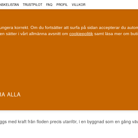
NSKELISTAN
TRUSTPILOT
FAQ
PROFIL
VILLKOR
fungera korrekt. Om du fortsätter att surfa på sidan accepterar du aut
n sätter i vårt allmänna avsnitt om
cookiepolitik
samt läsa mer om but
COGNAC
VIN
ÖL
ri leverans
100 % Danskägt
Fri frakt vid 899 dkk
Ägt och driv
STON WHISKY
gs med kraft från floden precis utanför, i en byggnad som en gång väv