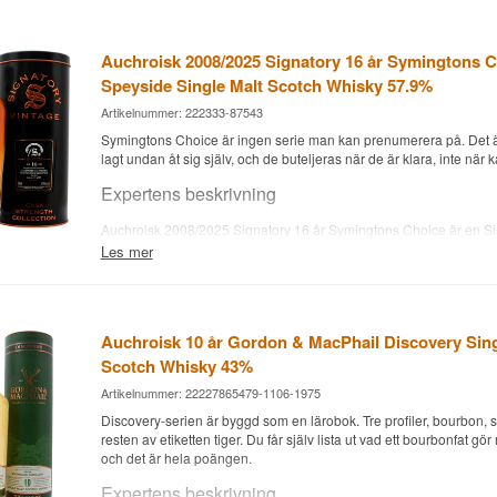
Auchroisk 2008/2025 Signatory 16 år Symingtons 
Speyside Single Malt Scotch Whisky 57.9%
Artikelnummer: 222333-87543
Symingtons Choice är ingen serie man kan prenumerera på. Det är
lagt undan åt sig själv, och de buteljeras när de är klara, inte när k
Expertens beskrivning
Auchroisk 2008/2025 Signatory 16 år Symingtons Choice är en S
Malt Scotch Whisky, lagrad på ett förstgångsfyllt Oloroso-sherryfat 
Les mer
fatstyrka vid 57,9%. Fat nr. 4 gav 339 flaskor, och whiskyn är varken 
färgad.
Ett förstgångsfyllt Oloroso-fat är bland de mest aktiva fat som finns
lägger det på torkad frukt, nötter och krydda i tjocka lager, och st
Auchroisk 10 år Gordon & MacPhail Discovery Sing
håller ihop alltihop i stället för att låta det flyta ut.
Scotch Whisky 43%
Auchroisk byggdes 1974 för att leverera malt till J&B-blenden, och d
Artikelnummer: 22227865479-1106-1975
citrusdrivna stil är här nästan helt täckt. Det är sherryn som talar,
Discovery-serien är byggd som en lärobok. Tre profiler, bourbon, s
håller strukturen under.
resten av etiketten tiger. Du får själv lista ut vad ett bourbonfat g
Smaknoter
och det är hela poängen.
Expertens beskrivning