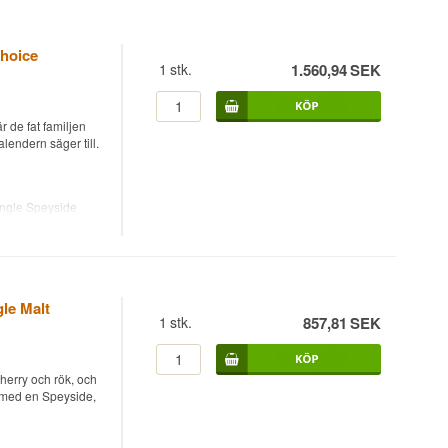
Choice
1
stk.
1.560,94
SEK
 de fat familjen
alendern säger till.
ingle Speyside
och buteljerad i
kylfiltrerad eller
. Över sexton år
yrkan på 57,9%
le Malt
1
stk.
857,81
SEK
estilleriets ljusa,
 med spriten som
herry och rök, och
ör med en Speyside,