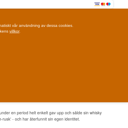
0
omatiskt vår användning av dessa cookies.
0,00 SEK
ikens
villkor
.
Kundklubb
ANDRA SAKER
BLOGG
Fysisk butik
et i Danmark
Danmark
t under en period helt enkelt gav upp och sålde sin whisky
rusk' - och har återfunnit sin egen identitet.