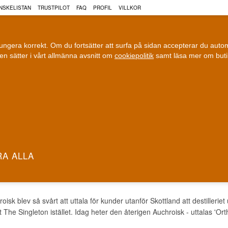
NSKELISTAN
TRUSTPILOT
FAQ
PROFIL
VILLKOR
fungera korrekt. Om du fortsätter att surfa på sidan accepterar du aut
n sätter i vårt allmänna avsnitt om
cookiepolitik
samt läsa mer om but
COGNAC
VIN
ÖL
ri leverans
100 % Danskägt
Fri frakt vid 899 dkk
Ägt och driv
ROISK WHISKY
isk blev så svårt att uttala för kunder utanför Skottland att destillerie
he Singleton istället. Idag heter den återigen Auchroisk - uttalas 'Orth-