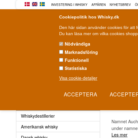
INVESTERING I WHISKY
AFFÄREN
NYHETSBREV
Ö
Cookiepolitik hos Whisky.dk
Den här sidan använder cookies för att 
Du kan läsa mer om vilka cookies shoppe
Nödvändiga
Marknadsföring
WHISKY
ROM
GIN
Funktionell
Statistiska
Leverans från 79 kr.
F
1-3 arbetsdagar
Visa cookie-detaljer
Whisky
»
Whiskydestillerier
»
Auchroisk Whisky
AUCH
Whisky
Whiskydestillerier
Namnet Auchro
Amerikansk whisky
under namnet T
Les mer
Dansk whisky