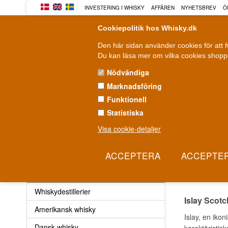
INVESTERING I WHISKY
AFFÄREN
NYHETSBREV
Ö
Cookiepolitik hos Whisky.dk
Den här sidan använder cookies för att 
Du kan läsa mer om vilka cookies shoppe
Nödvändiga
Marknadsföring
WHISKY
ROM
GIN
Funktionell
Statistiska
Leverans från 79 kr.
F
1-3 arbetsdagar
Visa cookie-detaljer
Whisky
»
Skotsk whisky
»
Single Malt Scotch Whisky
»
Is
ISLA
Whisky
Whiskydestillerier
Islay Scot
Amerikansk whisky
Islay, en iko
Dansk whisky
karaktäristis