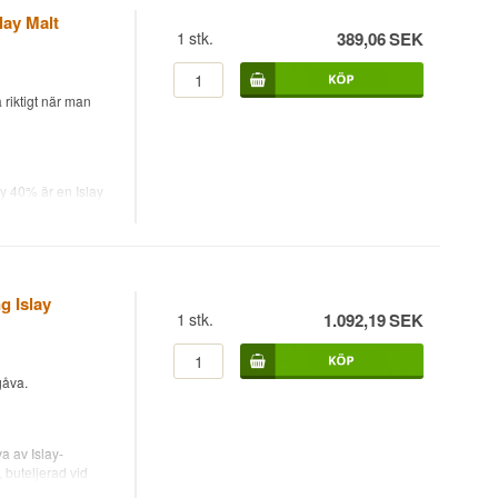
lay Malt
1
stk.
389,06
SEK
, lätt kryddig
 riktigt när man
n hela öns whisky
ky 40% är en Islay
rad vid 40%.
 under namnet
g Islay
1
stk.
1.092,19
SEK
gåva.
k, PX-kryddade
 av Islay-
 buteljerad vid
teljeraren Douglas