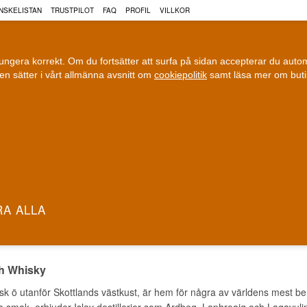
NSKELISTAN
TRUSTPILOT
FAQ
PROFIL
VILLKOR
fungera korrekt. Om du fortsätter att surfa på sidan accepterar du aut
n sätter i vårt allmänna avsnitt om
cookiepolitik
samt läsa mer om but
COGNAC
VIN
ÖL
ri leverans
100 % Danskägt
Fri frakt vid 899 dkk
Ägt och driv
lay Whisky
»
Islay Whisky
Y WHISKY
ch Whisky
nisk ö utanför Skottlands västkust, är hem för några av världens mest be
ka smak, erbjuder Islay destillerier som Ardbeg, Laphroaig och Lagavuli