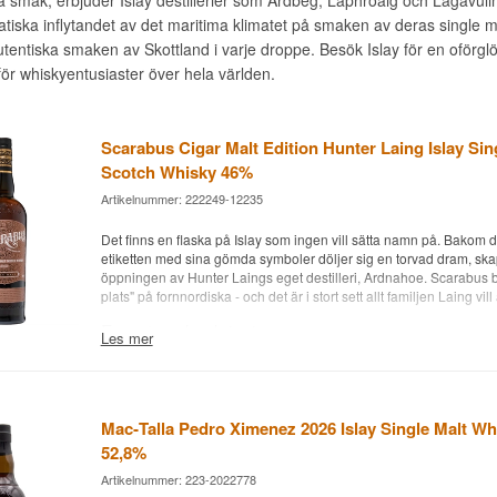
tiska inflytandet av det maritima klimatet på smaken av deras single ma
tentiska smaken av Skottland i varje droppe. Besök Islay för en oförgl
för whiskyentusiaster över hela världen.
Scarabus Cigar Malt Edition Hunter Laing Islay Sin
Scotch Whisky 46%
Artikelnummer: 222249-12235
Det finns en flaska på Islay som ingen vill sätta namn på. Bakom
etiketten med sina gömda symboler döljer sig en torvad dram, skapa
öppningen av Hunter Laings eget destilleri, Ardnahoe. Scarabus b
plats" på fornnordiska - och det är i stort sett allt familjen Laing vill
Expertens beskrivning
Les mer
Scarabus Cigar Malt är en torvad Islay Single Malt Scotch Whisky, 
på Oloroso-sherryfat, Pedro Ximénez-sherryfat och Ruby Portfat, b
Scarabus Cigar Malt är det senaste tillskottet i Hunter Laings Sca
Mac‑Talla Pedro Ximenez 2026 Islay Single Malt Whi
den skiljer sig från de andra tappningarna genom sin fatsammans
52,8%
grundversionen håller sig till en mer klassisk lagring får Cigar Malt
tre olika fattyper samtidigt - Oloroso, Pedro Ximénez och Ruby Por
Artikelnummer: 223-2022778
lägger ett eget lager ovanpå den karaktäristiska Islay-torven. Källdes