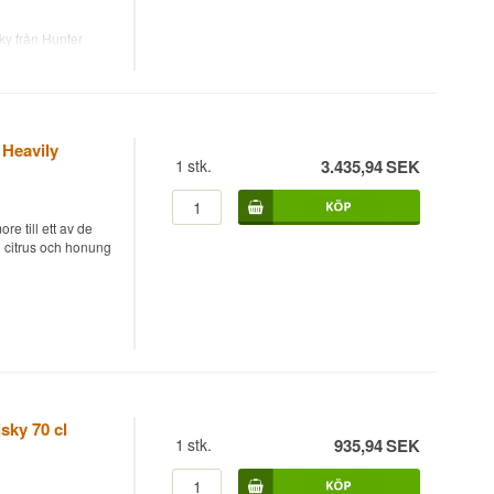
ky från Hunter
t och kanel.
ryfat, buteljerad
rar Scarabus
e som vittnar om
 sherryfaten.
Heavily
1
stk.
3.435,94
SEK
e till ett av de
 citrus och honung
al.
av samlare och
nde salt torv.
sky från
mest torvade
år på amerikanska
utures.
sky 70 cl
1
stk.
935,94
SEK
r världen över, en
tad utgivning för