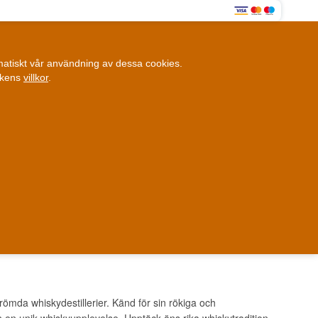
0
omatiskt vår användning av dessa cookies.
0,00 SEK
ikens
villkor
.
Kundklubb
ANDRA SAKER
BLOGG
Fysisk butik
et i Danmark
Danmark
römda whiskydestillerier. Känd för sin rökiga och
n en unik whiskyupplevelse. Upptäck öns rika whiskytradition