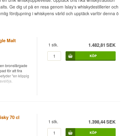
lts. Ge dig ut på en resa genom Islay's whiskydestillerier och
ömlig fördjupning i whiskyens värld och upptäck varför denna ö
gle Malt
1
stk.
1.482,81
SEK
 den bronsfärgade
d för att fira
etyder "en klippig
 avslöja.
fullständigt lagrad
uteljerad vid 46%.
rabus-serie, och
sky 70 cl
ättning. Där
1
stk.
1.398,44
SEK
 mogna parallellt i
t - som var och en
tilleriet är inte