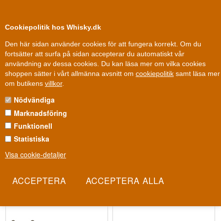
0
Kundklubb
Cookiepolitik hos Whisky.dk
Den här sidan använder cookies för att fungera korrekt. Om du
fortsätter att surfa på sidan accepterar du automatiskt vår
användning av dessa cookies. Du kan läsa mer om vilka cookies
100 % Danskägt
Ägt och drivet i Danmark
shoppen sätter i vårt allmänna avsnitt om
cookiepolitik
samt läsa mer
ISLAY WHISKY
om butikens
villkor
.
Nödvändiga
Rökt whisky från ön Islay i Storbritannien
Marknadsföring
Få en smakupplevelse utöver det vanliga med en rökt whisky från
Funktionell
Islay . Den lilla skotska ön Islay har alltid varit mycket efterfrågad
Statistiska
när det kommer till whisky. Detta beror på den ikoniska smaken,
som kännetecknas av toner av rök, tång och tjära. Vi har samlat ett
Visa cookie-detaljer
stort urval av Islay whisky, där du kan välja bland många destillerier
och därigenom hitta din favorit. Vi är alltid redo att hjälpa till om du
har några frågor om Islay whisky.