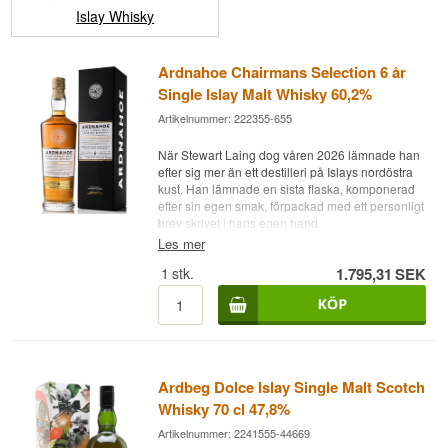
Islay Whisky
Ardnahoe Chairmans Selection 6 år
Single Islay Malt Whisky 60,2%
Artikelnummer: 222355-655
När Stewart Laing dog våren 2026 lämnade han
efter sig mer än ett destilleri på Islays nordöstra
kust. Han lämnade en sista flaska, komponerad
efter sin egen smak, förpackad med ett personligt
brev skrivet i hans egen hand.
Les mer
Expertens beskrivning
1
stk.
1.795,31
SEK
Ardnahoe Chairman's Selection är en Islay
Single Malt Scotch Whisky lagrad 6 år på sherry-
och bourbonfat och buteljerad vid fatstyrka
60,2%.
Flaskan är en hyllningsutgåva, komponerad efter
Stewart Laings egna specifikationer strax innan
Ardbeg Dolce Islay Single Malt Scotch
han gick bort, och den bär hans namn som den
Whisky 70 cl 47,8%
sista whiskyn han själv satte sin signatur på.
Artikelnummer: 2241555-44669
Ardnahoe har använt äldre lager till denna