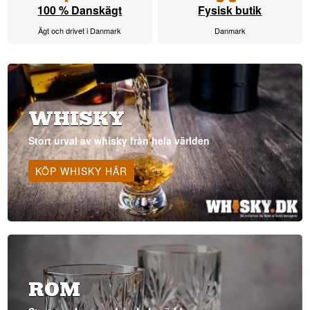
100 % Danskägt
Fysisk butik
Ägt och drivet i Danmark
Danmark
WHISKY
Stort urval av whisky från hela världen
KÖP WHISKY HÄR
ROM