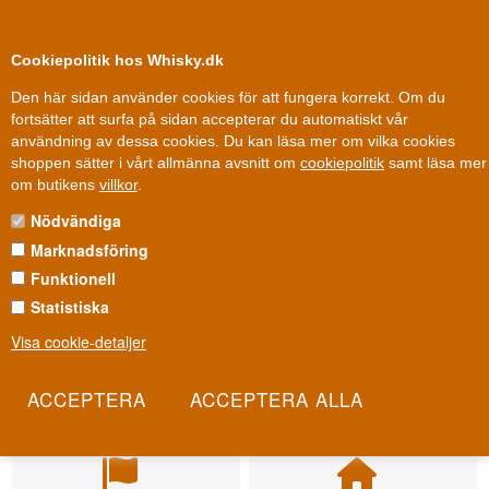
0
Kundklubb
Cookiepolitik hos Whisky.dk
Den här sidan använder cookies för att fungera korrekt. Om du
fortsätter att surfa på sidan accepterar du automatiskt vår
användning av dessa cookies. Du kan läsa mer om vilka cookies
shoppen sätter i vårt allmänna avsnitt om
cookiepolitik
samt läsa mer
om butikens
villkor
.
Nödvändiga
Marknadsföring
Funktionell
Statistiska
Visa cookie-detaljer
Leverans från 79 kr.
Fri leverans
1-3 arbetsdagar
Fri frakt vid 899 dkk