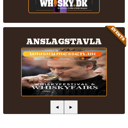
EVENTS
ANSLAGSTAVLA
◀
▶