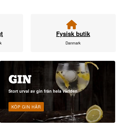
t
Fysisk butik
rk
Danmark
GIN
Stort urval av gin från hela världen
KÖP GIN HÄR