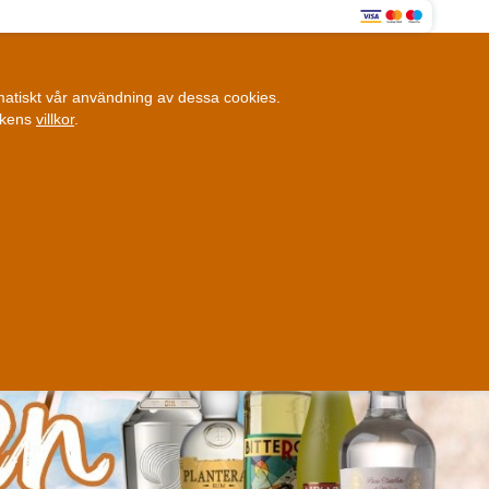
0
omatiskt vår användning av dessa cookies.
0,00 SEK
ikens
villkor
.
Kundklubb
ANDRA SAKER
BLOGG