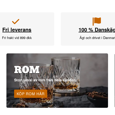
Fri leverans
100 % Danskäg
Fri frakt vid 899 dkk
Ägt och drivet i Danma
ROM
Stort urval av rom från hela världen
KÖP ROM HÄR