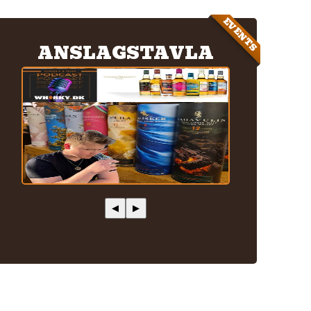
EVENTS
ANSLAGSTAVLA
◀
▶