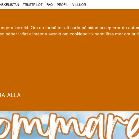
NSKELISTAN
TRUSTPILOT
FAQ
PROFIL
VILLKOR
fungera korrekt. Om du fortsätter att surfa på sidan accepterar du aut
n sätter i vårt allmänna avsnitt om
cookiepolitik
samt läsa mer om but
COGNAC
VIN
ÖL