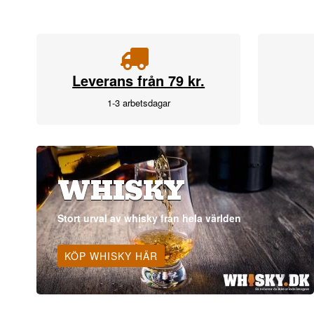
Leverans från 79 kr.
1-3 arbetsdagar
WHISKY
Stort urval av whisky från hela världen
KÖP WHISKY HÄR