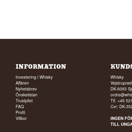
INFORMATION
KUND
Investering i Whisky
Whisky
Affären
Vejstruprød
Nyhetsbrev
DK-6093 Sj
Önskelistan
ordre@whis
Trustpilot
Tlf. +45 5
FAQ
Cvr: DK-3
Profil
Villkor
INGEN FÖ
TILL UNG