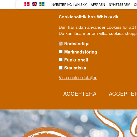
INVESTERING I WHISKY
AFFÄREN
NYHETSBREV
Ö
Cookiepolitik hos Whisky.dk
Den här sidan använder cookies för att 
Du kan läsa mer om vilka cookies shoppe
Nödvändiga
Marknadsföring
WHISKY
ROM
GIN
Funktionell
Statistiska
Visa cookie-detaljer