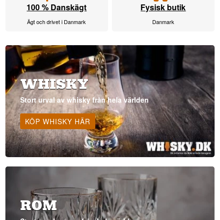
100 % Danskägt
Fysisk butik
Ägt och drivet i Danmark
Danmark
WHISKY
Stort urval av whisky från hela världen
KÖP WHISKY HÄR
ROM