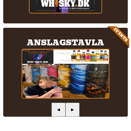
EVENTS
ANSLAGSTAVLA
◀
▶