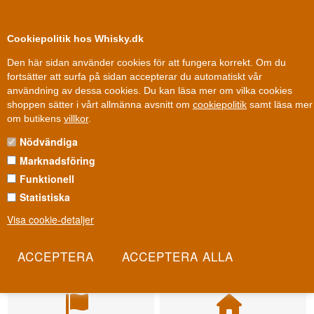
0
Kundklubb
Cookiepolitik hos Whisky.dk
Den här sidan använder cookies för att fungera korrekt. Om du
fortsätter att surfa på sidan accepterar du automatiskt vår
användning av dessa cookies. Du kan läsa mer om vilka cookies
shoppen sätter i vårt allmänna avsnitt om
cookiepolitik
samt läsa mer
om butikens
villkor
.
Nödvändiga
Marknadsföring
Funktionell
Statistiska
Visa cookie-detaljer
Leverans från 79 kr.
Fri leverans
1-3 arbetsdagar
Fri frakt vid 899 dkk