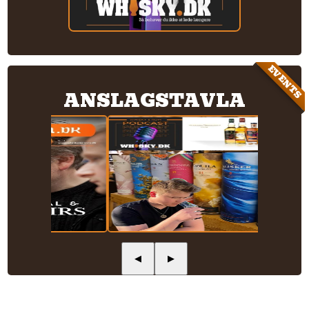
EVENTS
ANSLAGSTAVLA
◀
▶