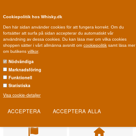
0
Kundklubb
Cookiepolitik hos Whisky.dk
Den här sidan använder cookies för att fungera korrekt. Om du
fortsätter att surfa på sidan accepterar du automatiskt vår
användning av dessa cookies. Du kan läsa mer om vilka cookies
shoppen sätter i vårt allmänna avsnitt om
cookiepolitik
samt läsa mer
om butikens
villkor
.
Nödvändiga
Marknadsföring
Funktionell
Statistiska
Visa cookie-detaljer
Leverans från 79 kr.
Fri leverans
1-3 arbetsdagar
Fri frakt vid 899 dkk