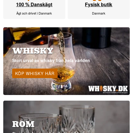
100 % Danskägt
Fysisk butik
Ägt och drivet i Danmark
Danmark
WHISKY
Stort urval av whisky från hela världen
KÖP WHISKY HÄR
ROM