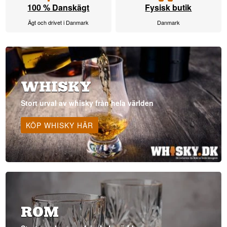
100 % Danskägt
Fysisk butik
Ägt och drivet i Danmark
Danmark
WHISKY
Stort urval av whisky från hela världen
KÖP WHISKY HÄR
ROM