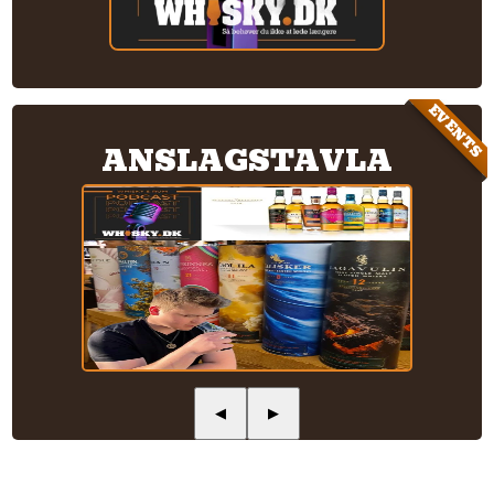
EVENTS
ANSLAGSTAVLA
◀
▶