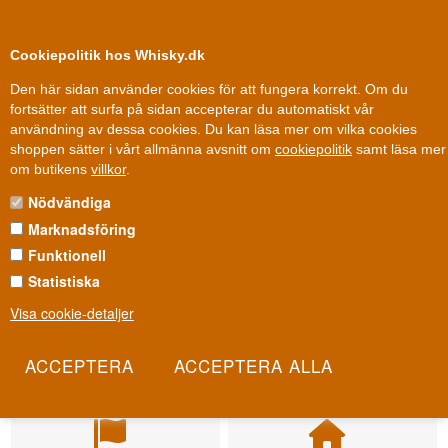
0
Kundklubb
Cookiepolitik hos Whisky.dk
Den här sidan använder cookies för att fungera korrekt. Om du
fortsätter att surfa på sidan accepterar du automatiskt vår
användning av dessa cookies. Du kan läsa mer om vilka cookies
shoppen sätter i vårt allmänna avsnitt om
cookiepolitik
samt läsa mer
om butikens
villkor
.
Nödvändiga
Marknadsföring
Funktionell
Statistiska
Visa cookie-detaljer
Leverans från 79 kr.
Fri leverans
1-3 arbetsdagar
Fri frakt vid 899 dkk