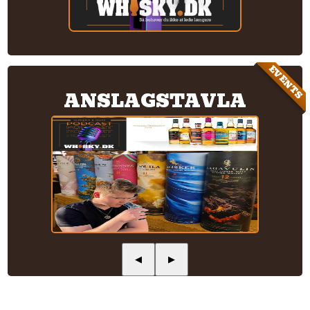
EVENTS
ANSLAGSTAVLA
◀
▶