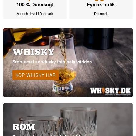
100 % Danskägt
Fysisk butik
Ägt och drivet i Danmark
Danmark
WHISKY
Stort urval av whisky från hela världen
KÖP WHISKY HÄR
ROM