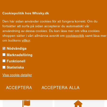
0
Kundklubb
Cookiepolitik hos Whisky.dk
Den här sidan använder cookies för att fungera korrekt. Om du
fortsätter att surfa på sidan accepterar du automatiskt vår
användning av dessa cookies. Du kan läsa mer om vilka cookies
shoppen sätter i vårt allmänna avsnitt om
cookiepolitik
samt läsa mer
om butikens
villkor
.
Nödvändiga
Marknadsföring
Funktionell
Statistiska
Visa cookie-detaljer
Leverans från 79 kr.
Fri leverans
1-3 arbetsdagar
Fri frakt vid 899 dkk