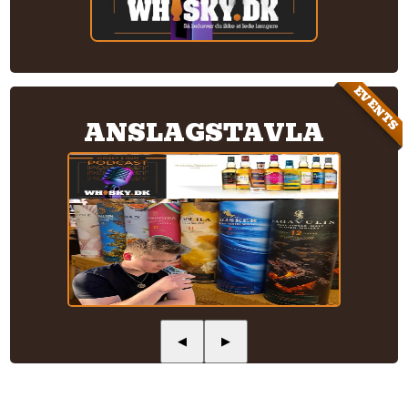
EVENTS
ANSLAGSTAVLA
◀
▶