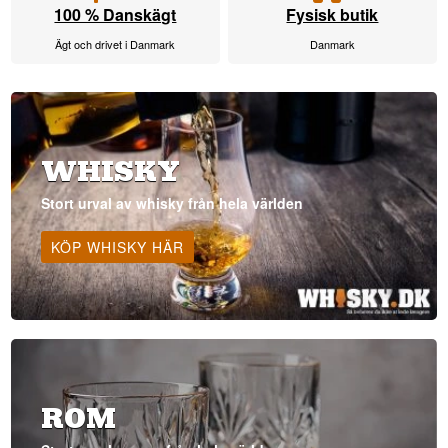
100 % Danskägt
Fysisk butik
Ägt och drivet i Danmark
Danmark
WHISKY
Stort urval av whisky från hela världen
KÖP WHISKY HÄR
ROM