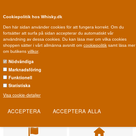
0
Kundklubb
Cookiepolitik hos Whisky.dk
Den här sidan använder cookies för att fungera korrekt. Om du
fortsätter att surfa på sidan accepterar du automatiskt vår
användning av dessa cookies. Du kan läsa mer om vilka cookies
shoppen sätter i vårt allmänna avsnitt om
cookiepolitik
samt läsa mer
om butikens
villkor
.
Nödvändiga
Marknadsföring
Funktionell
Statistiska
Visa cookie-detaljer
Leverans från 79 kr.
Fri leverans
1-3 arbetsdagar
Fri frakt vid 899 dkk