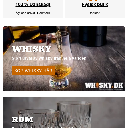
100 % Danskägt
Fysisk butik
Ägt och drivet i Danmark
Danmark
WHISKY
Stort urval av whisky från hela världen
KÖP WHISKY HÄR
ROM