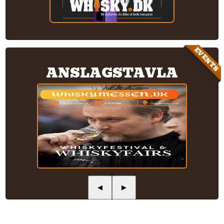
EVENTS
ANSLAGSTAVLA
◀
▶