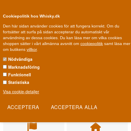
0
Kundklubb
Cookiepolitik hos Whisky.dk
Den här sidan använder cookies för att fungera korrekt. Om du
fortsätter att surfa på sidan accepterar du automatiskt vår
användning av dessa cookies. Du kan läsa mer om vilka cookies
shoppen sätter i vårt allmänna avsnitt om
cookiepolitik
samt läsa mer
om butikens
villkor
.
Nödvändiga
Marknadsföring
Funktionell
Statistiska
Visa cookie-detaljer
Leverans från 79 kr.
Fri leverans
1-3 arbetsdagar
Fri frakt vid 899 dkk