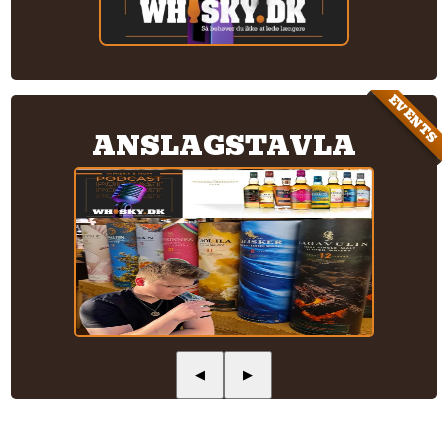
EVENTS
ANSLAGSTAVLA
◀
▶