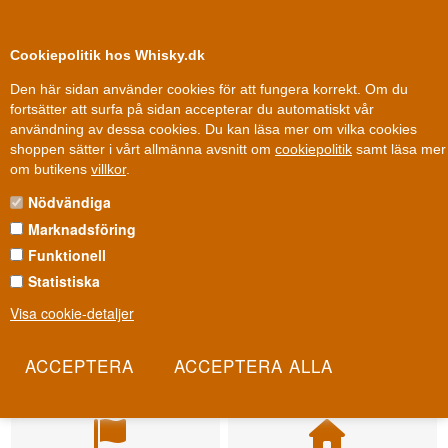
0
Kundklubb
Cookiepolitik hos Whisky.dk
Den här sidan använder cookies för att fungera korrekt. Om du
fortsätter att surfa på sidan accepterar du automatiskt vår
användning av dessa cookies. Du kan läsa mer om vilka cookies
shoppen sätter i vårt allmänna avsnitt om
cookiepolitik
samt läsa mer
om butikens
villkor
.
Nödvändiga
Marknadsföring
Funktionell
Statistiska
Visa cookie-detaljer
Leverans från 79 kr.
Fri leverans
1-3 arbetsdagar
Fri frakt vid 899 dkk