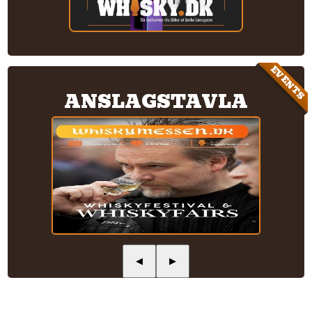
EVENTS
ANSLAGSTAVLA
◀
▶