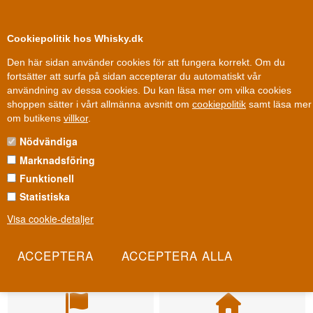
0
Kundklubb
Cookiepolitik hos Whisky.dk
Den här sidan använder cookies för att fungera korrekt. Om du
fortsätter att surfa på sidan accepterar du automatiskt vår
användning av dessa cookies. Du kan läsa mer om vilka cookies
shoppen sätter i vårt allmänna avsnitt om
cookiepolitik
samt läsa mer
om butikens
villkor
.
Nödvändiga
Marknadsföring
Funktionell
Statistiska
Visa cookie-detaljer
Leverans från 79 kr.
Fri leverans
1-3 arbetsdagar
Fri frakt vid 899 dkk