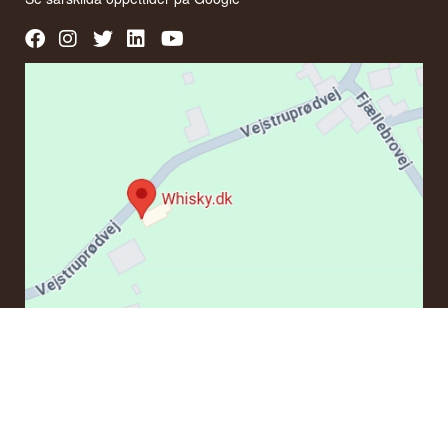
KONTAKT
Om du har frågor angående en beställning eller några
produkter kan du kontakta oss via e-post:
ordre@whisky.dk