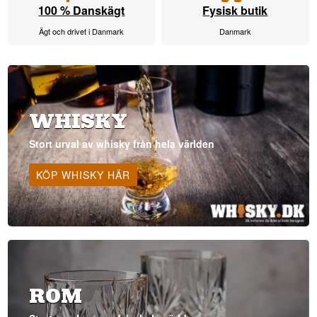
100 % Danskägt
Fysisk butik
Ägt och drivet i Danmark
Danmark
WHISKY
Stort urval av whisky från hela världen
KÖP WHISKY HÄR
ROM