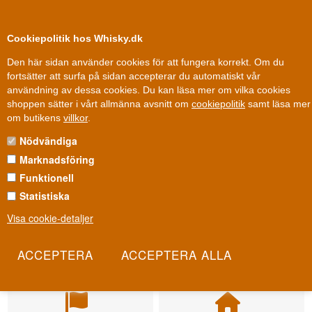
0
Kundklubb
Cookiepolitik hos Whisky.dk
Den här sidan använder cookies för att fungera korrekt. Om du
fortsätter att surfa på sidan accepterar du automatiskt vår
användning av dessa cookies. Du kan läsa mer om vilka cookies
shoppen sätter i vårt allmänna avsnitt om
cookiepolitik
samt läsa mer
om butikens
villkor
.
Nödvändiga
Marknadsföring
Funktionell
Statistiska
Visa cookie-detaljer
Leverans från 79 kr.
Fri leverans
1-3 arbetsdagar
Fri frakt vid 899 dkk