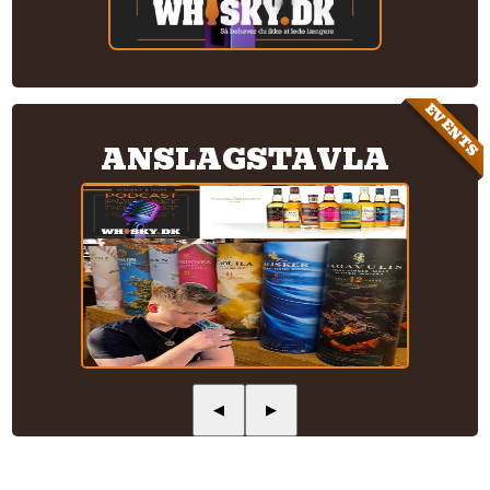
EVENTS
ANSLAGSTAVLA
◀
▶