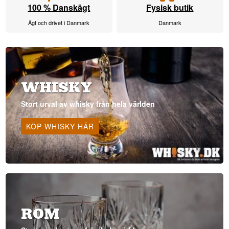
100 % Danskägt
Fysisk butik
Ägt och drivet i Danmark
Danmark
WHISKY
Stort urval av whisky från hela världen
KÖP WHISKY HÄR
ROM