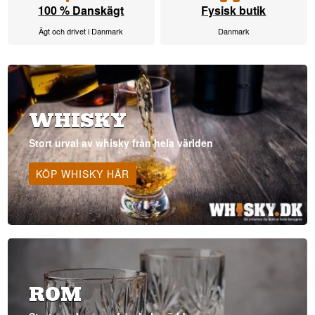
100 % Danskägt
Fysisk butik
Ägt och drivet i Danmark
Danmark
WHISKY
Stort urval av whisky från hela världen
KÖP WHISKY HÄR
ROM