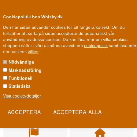
0
Kundklubb
Cookiepolitik hos Whisky.dk
Den här sidan använder cookies för att fungera korrekt. Om du
fortsätter att surfa på sidan accepterar du automatiskt vår
användning av dessa cookies. Du kan läsa mer om vilka cookies
shoppen sätter i vårt allmänna avsnitt om
cookiepolitik
samt läsa mer
om butikens
villkor
.
Nödvändiga
Marknadsföring
Funktionell
Statistiska
Visa cookie-detaljer
Leverans från 79 kr.
Fri leverans
1-3 arbetsdagar
Fri frakt vid 899 dkk