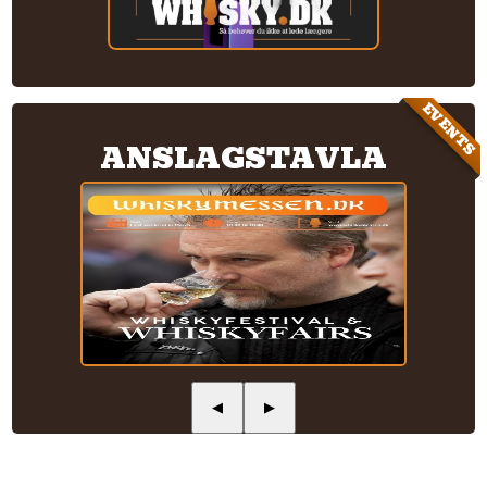
EVENTS
ANSLAGSTAVLA
◀
▶