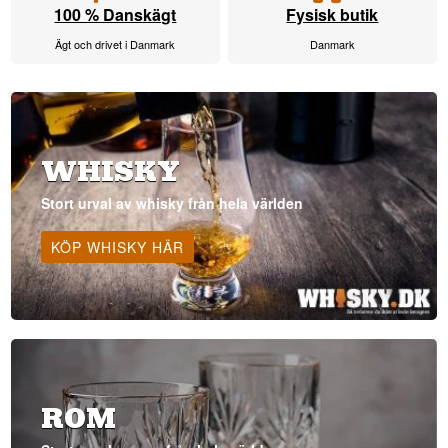
100 % Danskägt
Fysisk butik
Ägt och drivet i Danmark
Danmark
WHISKY
Stort urval av whisky från hela världen
KÖP WHISKY HÄR
ROM