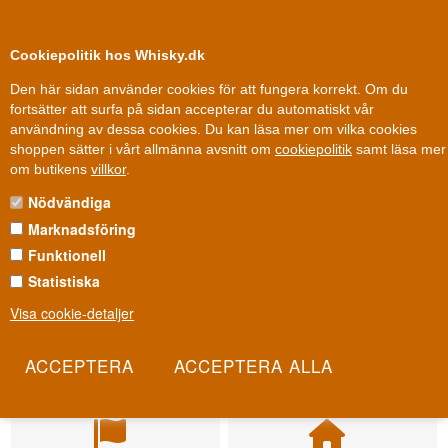
0
Kundklubb
Cookiepolitik hos Whisky.dk
Den här sidan använder cookies för att fungera korrekt. Om du
fortsätter att surfa på sidan accepterar du automatiskt vår
användning av dessa cookies. Du kan läsa mer om vilka cookies
shoppen sätter i vårt allmänna avsnitt om
cookiepolitik
samt läsa mer
om butikens
villkor
.
Nödvändiga
Marknadsföring
Funktionell
Statistiska
Visa cookie-detaljer
Leverans från 79 kr.
Fri leverans
1-3 arbetsdagar
Fri frakt vid 899 dkk